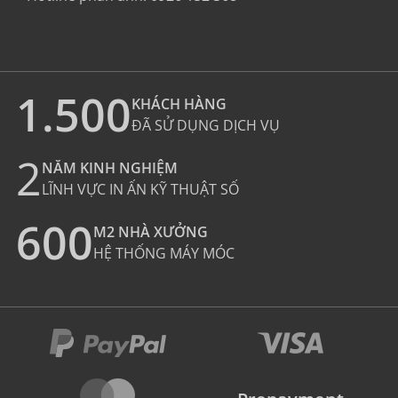
1.500
KHÁCH HÀNG
ĐÃ SỬ DỤNG DỊCH VỤ
2
NĂM KINH NGHIỆM
LĨNH VỰC IN ẤN KỸ THUẬT SỐ
600
M2 NHÀ XƯỞNG
HỆ THỐNG MÁY MÓC