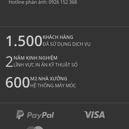
Hotline phản ánh:
0926 152 368
1.500
KHÁCH HÀNG
ĐÃ SỬ DỤNG DỊCH VỤ
2
NĂM KINH NGHIỆM
LĨNH VỰC IN ẤN KỸ THUẬT SỐ
600
M2 NHÀ XƯỞNG
HỆ THỐNG MÁY MÓC