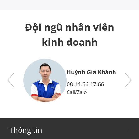
Đội ngũ nhân viên
kinh doanh
y
Huỳnh Gia Khánh
08.14.66.17.66
Call
/
Zalo
Thông tin