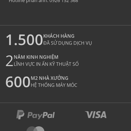
Hotline phản ánh:
0926 152 368
1.500
KHÁCH HÀNG
ĐÃ SỬ DỤNG DỊCH VỤ
2
NĂM KINH NGHIỆM
LĨNH VỰC IN ẤN KỸ THUẬT SỐ
600
M2 NHÀ XƯỞNG
HỆ THỐNG MÁY MÓC