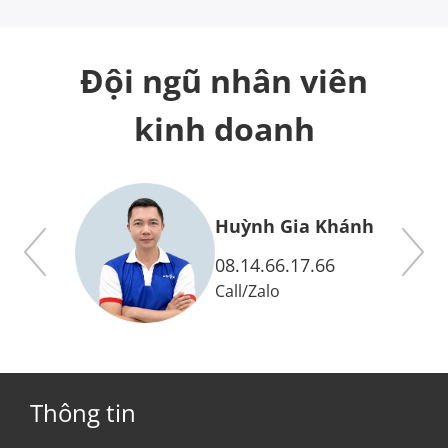
Đội ngũ nhân viên
kinh doanh
y
Huỳnh Gia Khánh
08.14.66.17.66
Call
/
Zalo
Thông tin