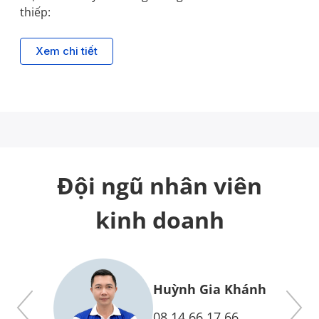
thiếp:
Xem chi tiết
Đội ngũ nhân viên
kinh doanh
y
Huỳnh Gia Khánh
08.14.66.17.66