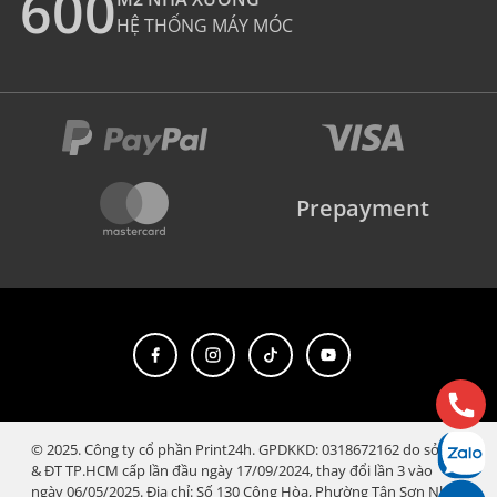
600
HỆ THỐNG MÁY MÓC
Prepayment
© 2025. Công ty cổ phần Print24h. GPDKKD: 0318672162 do sở KH
& ĐT TP.HCM cấp lần đầu ngày 17/09/2024, thay đổi lần 3 vào
ngày 06/05/2025. Địa chỉ: Số 130 Cộng Hòa, Phường Tân Sơn Nhất,