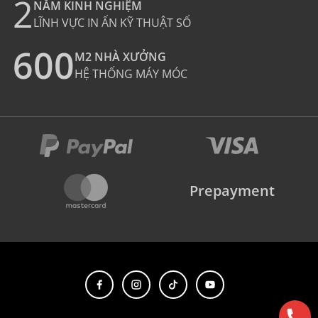
2
NĂM KINH NGHIỆM
LĨNH VỰC IN ẤN KỸ THUẬT SỐ
600
M2 NHÀ XƯỞNG
HỆ THỐNG MÁY MÓC
Prepayment