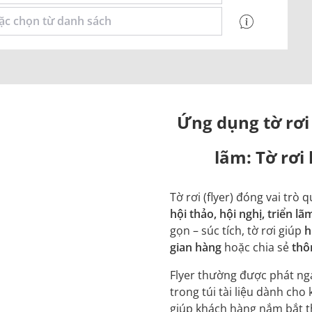
Ứng dụng tờ rơi 
lãm: Tờ rơi
Tờ rơi (flyer) đóng vai trò 
hội thảo, hội nghị, triển l
gọn – súc tích, tờ rơi giúp
h
gian hàng
hoặc chia sẻ
thô
Flyer thường được phát nga
trong túi tài liệu dành cho
giúp khách hàng nắm bắt t