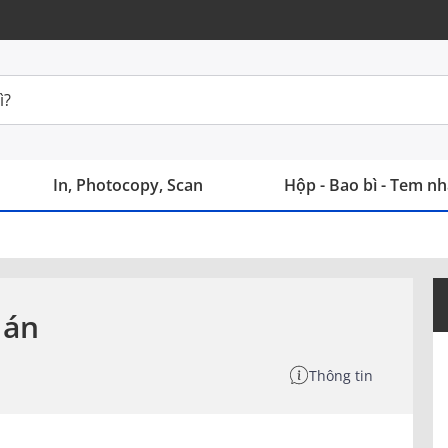
In, Photocopy, Scan
Hộp - Bao bì - Tem n
 án
Thông tin