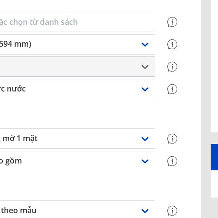
 594 mm)
ực nước
 mờ 1 mặt
o gồm
 theo mẫu