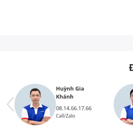
Huỳnh Gia
Vy
Khánh
08.14.66.17.66
Call
/
Zalo