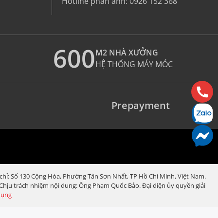
Hotline phản ánh:
0926 152 368
600
M2 NHÀ XƯỞNG
HỆ THỐNG MÁY MÓC
Prepayment
 chỉ: Số 130 Cộng Hòa, Phường Tân Sơn Nhất, TP Hồ Chí Minh, Việt Nam.
. Chịu trách nhiệm nội dung: Ông Phạm Quốc Bảo. Đại diện ủy quyền giải
dụng