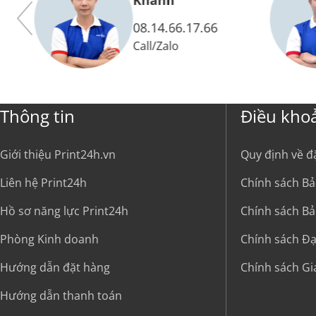
Vy
Khánh
08.14.66.17.66
Call
/
Zalo
Thông tin
Điều kho
Giới thiệu Print24h.vn
Quy định về đ
Liên hệ Print24h
Chính sách Bả
Hồ sơ năng lực Print24h
Chính sách Bả
Phòng Kinh doanh
Chính sách Đại
Hướng dẫn đặt hàng
Chính sách G
Hướng dẫn thanh toán