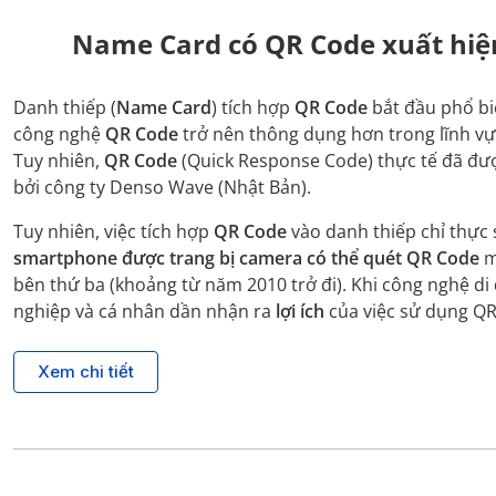
Name Card có QR Code xuất hiện
Danh thiếp (
Name Card
) tích hợp
QR Code
bắt đầu phổ b
công nghệ
QR Code
trở nên thông dụng hơn trong lĩnh vực
Tuy nhiên,
QR Code
(Quick Response Code) thực tế đã đư
bởi công ty Denso Wave (Nhật Bản).
Tuy nhiên, việc tích hợp
QR Code
vào danh thiếp chỉ thực 
smartphone được trang bị camera có thể quét QR Code
m
bên thứ ba (khoảng từ năm 2010 trở đi). Khi công nghệ di
nghiệp và cá nhân dần nhận ra
lợi ích
của việc sử dụng QR
Xem chi tiết