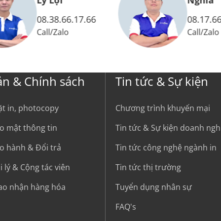
Lý Lợi
Nghĩa
08.38.66.17.66
08.17.66
Call
/
Zalo
Call
/
Zalo
ản & Chính sách
Tin tức & Sự kiện
ặt in, photocopy
Chương trình khuyến mại
o mật thông tin
Tin tức & Sự kiện doanh ngh
o hành & Đổi trả
Tin tức công nghệ ngành in
 lý & Cộng tác viên
Tin tức thị trường
iao nhận hàng hóa
Tuyển dụng nhân sự
FAQ's