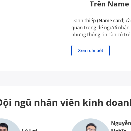
Trên Name c
Danh thiếp (
Name card
) c
quan trọng để người nhận d
những thông tin cần có trê
Xem chi tiết
Đội ngũ nhân viên
kinh doan
Nguyễn