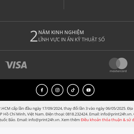
2
NĂM KINH NGHIỆM
LĨNH VỰC IN ẤN KỸ THUẬT SỐ
HCM cấp lần đầu ngày 17/09/2024, thay đổi lần 3 vào ngày 06/05/2025. Địa
TP Hồ Chí Minh, Việt Nam. Điện thoại: 0818.232424. Email: info@print24h.vn
 Quốc Bảo. Email: info@print24h.vn. Xem thêm
Điều khoản thỏa thuận & sử 