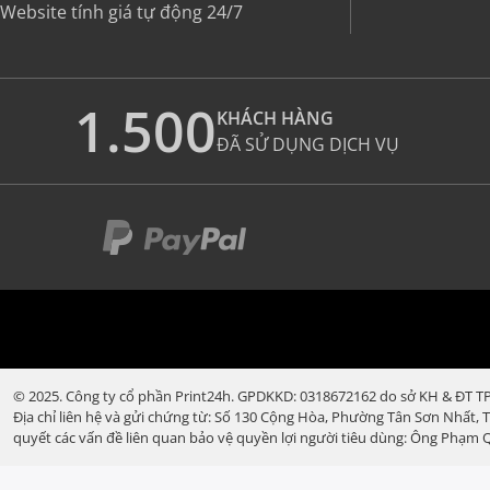
Website tính giá tự động 24/7
1.500
KHÁCH HÀNG
ĐÃ SỬ DỤNG DỊCH VỤ
© 2025. Công ty cổ phần Print24h. GPDKKD: 0318672162 do sở KH & ĐT TP.
Địa chỉ liên hệ và gửi chứng từ: Số 130 Cộng Hòa, Phường Tân Sơn Nhất, 
quyết các vấn đề liên quan bảo vệ quyền lợi người tiêu dùng: Ông Phạm