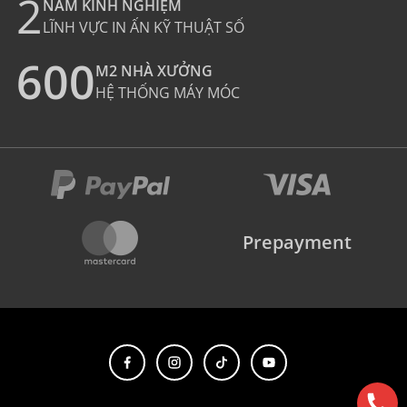
2
NĂM KINH NGHIỆM
LĨNH VỰC IN ẤN KỸ THUẬT SỐ
600
M2 NHÀ XƯỞNG
HỆ THỐNG MÁY MÓC
Prepayment