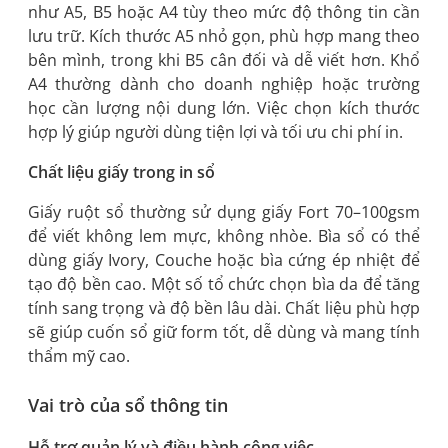
như A5, B5 hoặc A4 tùy theo mức độ thông tin cần
lưu trữ. Kích thước A5 nhỏ gọn, phù hợp mang theo
bên mình, trong khi B5 cân đối và dễ viết hơn. Khổ
A4 thường dành cho doanh nghiệp hoặc trường
học cần lượng nội dung lớn. Việc chọn kích thước
hợp lý giúp người dùng tiện lợi và tối ưu chi phí in.
Chất liệu giấy trong in sổ
Giấy ruột sổ thường sử dụng giấy Fort 70–100gsm
để viết không lem mực, không nhòe. Bìa sổ có thể
dùng giấy Ivory, Couche hoặc bìa cứng ép nhiệt để
tạo độ bền cao. Một số tổ chức chọn bìa da để tăng
tính sang trọng và độ bền lâu dài. Chất liệu phù hợp
sẽ giúp cuốn sổ giữ form tốt, dễ dùng và mang tính
thẩm mỹ cao.
Vai trò của sổ thông tin
Hỗ trợ quản lý và điều hành công việc