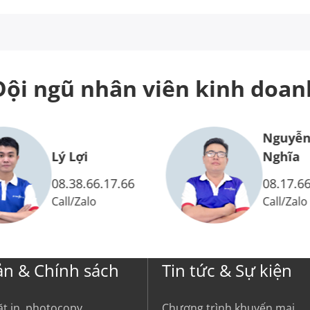
Đội ngũ nhân viên
kinh doan
Nguyễn
Lý Lợi
Nghĩa
08.38.66.17.66
08.17.66
Call
/
Zalo
Call
/
Zalo
ản & Chính sách
Tin tức & Sự kiện
ặt in, photocopy
Chương trình khuyến mại