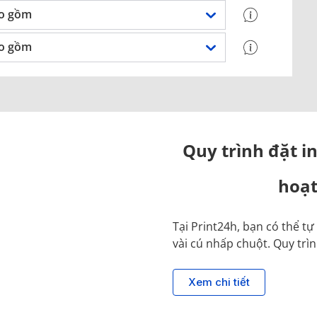
o gồm
o gồm
Quy trình đặt in
hoạt
Tại Print24h, bạn có thể t
vài cú nhấp chuột. Quy trì
Xem chi tiết