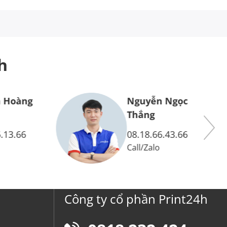
h
 Hoàng
Nguyễn Ngọc
Thắng
.13.66
08.18.66.43.66
Call
/
Zalo
Công ty cổ phần Print24h