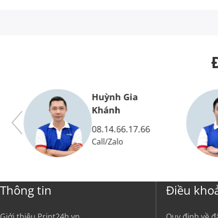
Huỳnh Gia
Vy
Khánh
08.14.66.17.66
Call
/
Zalo
Thông tin
Điều kho
Giới thiệu Print24h.vn
Quy định về đ