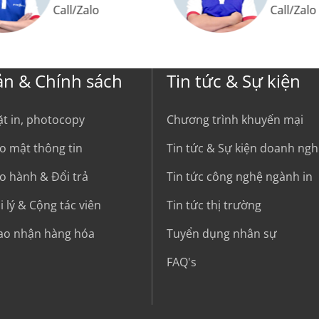
Call
/
Zalo
Call
/
Zalo
ản & Chính sách
Tin tức & Sự kiện
ặt in, photocopy
Chương trình khuyến mại
o mật thông tin
Tin tức & Sự kiện doanh ngh
o hành & Đổi trả
Tin tức công nghệ ngành in
 lý & Cộng tác viên
Tin tức thị trường
iao nhận hàng hóa
Tuyển dụng nhân sự
FAQ's