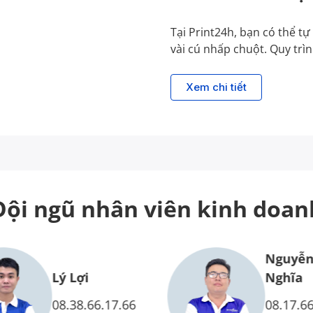
Tại Print24h, bạn có thể t
vài cú nhấp chuột. Quy trì
Xem chi tiết
Đội ngũ nhân viên
kinh doan
Nguyễn
Lý Lợi
Nghĩa
08.38.66.17.66
08.17.66