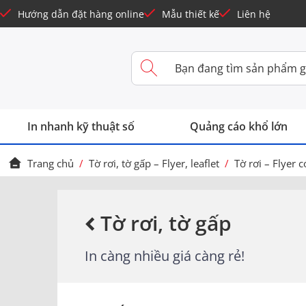
Hướng dẫn đặt hàng online
Mẫu thiết kế
Liên hệ
In nhanh kỹ thuật số
Quảng cáo khổ lớn
Trang chủ
/
Tờ rơi, tờ gấp – Flyer, leaflet
/
Tờ rơi – Flyer 
Tờ rơi, tờ gấp
In càng nhiều giá càng rẻ!