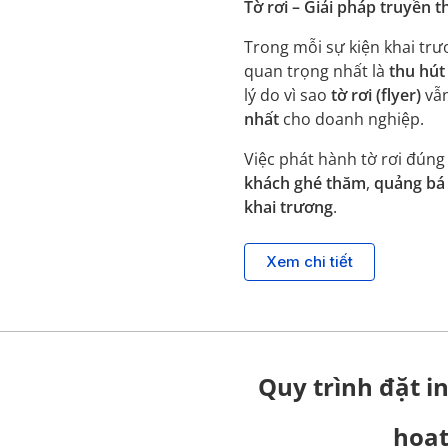
Tờ rơi – Giải pháp truyền 
Trong mỗi sự kiện khai trư
quan trọng nhất là
thu hút
lý do vì sao
tờ rơi (flyer)
vẫn
nhất
cho doanh nghiệp.
Việc phát hành tờ rơi đúng
khách ghé thăm
,
quảng bá
khai trương
.
Xem chi tiết
Quy trình đặt in
hoạt