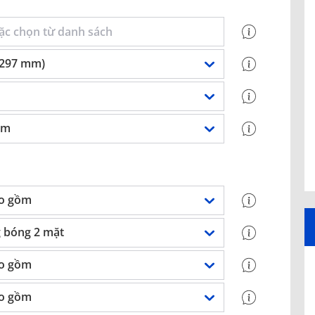
 297 mm)
sm
o gồm
 bóng 2 mặt
o gồm
o gồm