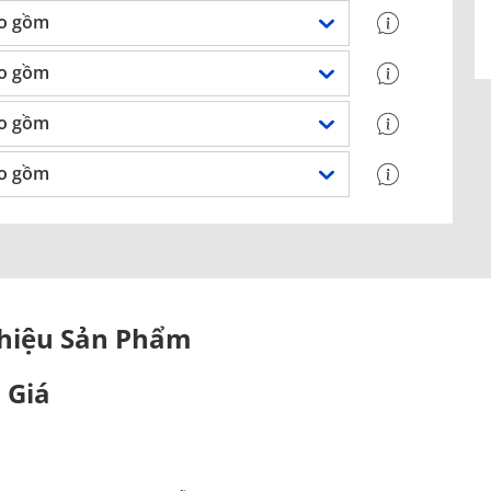
o gồm
o gồm
o gồm
o gồm
Thiệu Sản Phẩm
 Giá