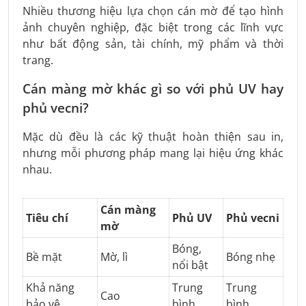
Nhiều thương hiệu lựa chọn cán mờ để tạo hình
ảnh chuyên nghiệp, đặc biệt trong các lĩnh vực
như bất động sản, tài chính, mỹ phẩm và thời
trang.
Cán màng mờ khác gì so với phủ UV hay
phủ vecni?
Mặc dù đều là các kỹ thuật hoàn thiện sau in,
nhưng mỗi phương pháp mang lại hiệu ứng khác
nhau.
Cán màng
Tiêu chí
Phủ UV
Phủ vecni
mờ
Bóng,
Bề mặt
Mờ, lì
Bóng nhẹ
nổi bật
Khả năng
Trung
Trung
Cao
bảo vệ
bình
bình