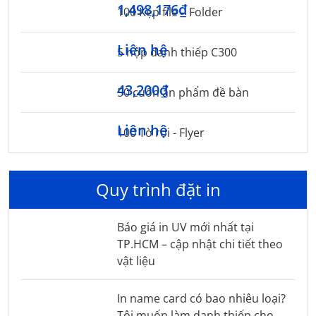
1,498,176₫
100 Kẹp file – Folder
Liên hệ
5 hộp danh thiếp C300
43,200₫
50 cuốn ấn phẩm đề bàn
Liên hệ
100 Tờ rơi - Flyer
Quy trình đặt in
Báo giá in UV mới nhất tại
TP.HCM – cập nhật chi tiết theo
vật liệu
In name card có bao nhiêu loại?
Tôi muốn làm danh thiếp cho