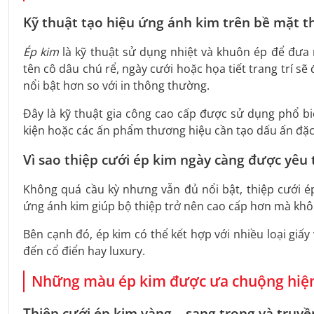
Kỹ thuật tạo hiệu ứng ánh kim trên bề mặt t
Ép kim
là kỹ thuật sử dụng nhiệt và khuôn ép để đưa m
tên cô dâu chú rể, ngày cưới hoặc họa tiết trang trí s
nổi bật hơn so với in thông thường.
Đây là kỹ thuật gia công cao cấp được sử dụng phổ bi
kiện hoặc các ấn phẩm thương hiệu cần tạo dấu ấn đặc 
Vì sao thiệp cưới ép kim ngày càng được yêu 
Không quá cầu kỳ nhưng vẫn đủ nổi bật, thiệp cưới é
ứng ánh kim giúp bộ thiệp trở nên cao cấp hơn mà khôn
Bên cạnh đó, ép kim có thể kết hợp với nhiều loại giấy 
đến cổ điển hay luxury.
Những màu ép kim được ưa chuộng hiệ
Thiệp cưới ép kim vàng – sang trọng và truy