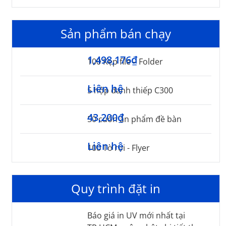
Sản phẩm bán chạy
1,498,176₫
100 Kẹp file – Folder
Liên hệ
5 hộp danh thiếp C300
43,200₫
50 cuốn ấn phẩm đề bàn
Liên hệ
100 Tờ rơi - Flyer
Quy trình đặt in
Báo giá in UV mới nhất tại