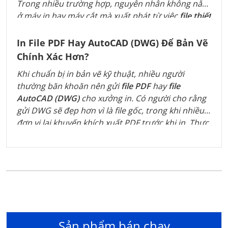
Trong nhiều trường hợp, nguyên nhân không nằm
ở máy in hay máy cắt mà xuất phát từ việc
file thiết
kế không chừa bleed
. Đây là một khái niệm rất
quen thuộc với người làm thiết kế nhưng lại khá xa
In File PDF Hay AutoCAD (DWG) Để Bản Vẽ
lạ với nhiều khách hàng. Trong bài viết này,
Chính Xác Hơn?
Print24h sẽ giúp bạn hiểu
Bleed là gì
, vì sao hầu
Khi chuẩn bị in bản vẽ kỹ thuật, nhiều người
hết các file in đều cần chừa bleed và cách chuẩn bị
thường băn khoăn nên gửi
file PDF
hay
file
file đúng để hạn chế những lỗi không đáng có.
AutoCAD (DWG)
cho xưởng in. Có người cho rằng
gửi DWG sẽ đẹp hơn vì là file gốc, trong khi nhiều
đơn vị lại khuyến khích xuất PDF trước khi in. Thực
tế, mỗi định dạng đều có ưu điểm riêng và phù
hợp với từng tình huống. Hiểu đúng sự khác biệt
sẽ giúp bạn hạn chế lỗi về tỷ lệ, font chữ hay nét
vẽ, đồng thời tiết kiệm thời gian khi in bản vẽ.
Sản phẩm bán chạy