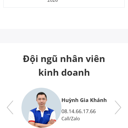
Đội ngũ nhân viên
kinh doanh
y
Huỳnh Gia Khánh
08.14.66.17.66
Call
/
Zalo