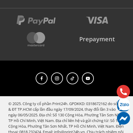
Prepayment
© 2025. Công ty cổ phần Print24h. GPDKKD: 0318672162 do sở KH
& ĐT TP.HCM cấp lần đầu ngày 17/09/2024, thay đổi lần 3 vào
ngày 06/05/2025. Địa chỉ: Số 130 Cộng Hòa, Phường Tân Sơn Nhất,
TP Hồ Chí Minh, Việt Nam. Địa chỉ liên hệ và gửi chứng từ: Số 130
Cộng Hòa, Phường Tân Sơn Nhất, TP Hồ Chí Minh, Việt Nam. Điện
thoại: 0818.232424. Email: info@print24h.vn. Chịu trách nhiệm nội