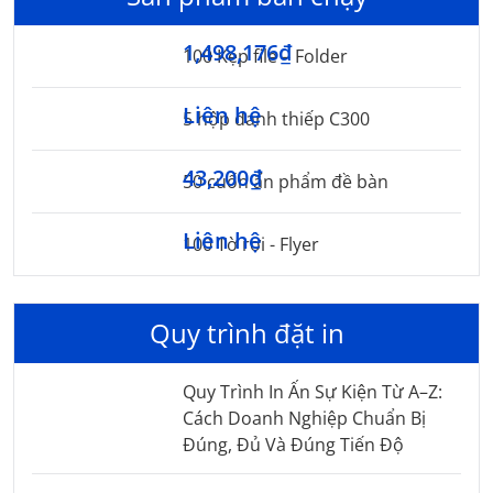
1,498,176₫
100 Kẹp file – Folder
Liên hệ
5 hộp danh thiếp C300
43,200₫
50 cuốn ấn phẩm đề bàn
Liên hệ
100 Tờ rơi - Flyer
Quy trình đặt in
Quy Trình In Ấn Sự Kiện Từ A–Z:
Cách Doanh Nghiệp Chuẩn Bị
Đúng, Đủ Và Đúng Tiến Độ