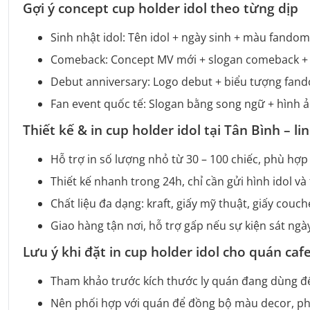
Gợi ý concept cup holder idol theo từng dịp
Sinh nhật idol: Tên idol + ngày sinh + màu fandom
Comeback: Concept MV mới + slogan comeback +
Debut anniversary: Logo debut + biểu tượng fan
Fan event quốc tế: Slogan bằng song ngữ + hình ả
Thiết kế & in cup holder idol tại Tân Bình – 
Hỗ trợ in số lượng nhỏ từ 30 – 100 chiếc, phù hợp
Thiết kế nhanh trong 24h, chỉ cần gửi hình idol v
Chất liệu đa dạng: kraft, giấy mỹ thuật, giấy cou
Giao hàng tận nơi, hỗ trợ gấp nếu sự kiện sát ngà
Lưu ý khi đặt in cup holder idol cho quán caf
Tham khảo trước kích thước ly quán đang dùng để
Nên phối hợp với quán để đồng bộ màu decor, p