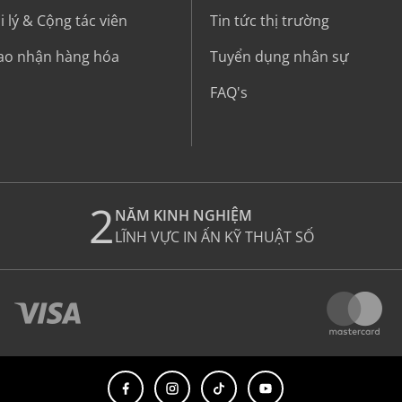
 lý & Cộng tác viên
Tin tức thị trường
iao nhận hàng hóa
Tuyển dụng nhân sự
FAQ's
2
NĂM KINH NGHIỆM
LĨNH VỰC IN ẤN KỸ THUẬT SỐ