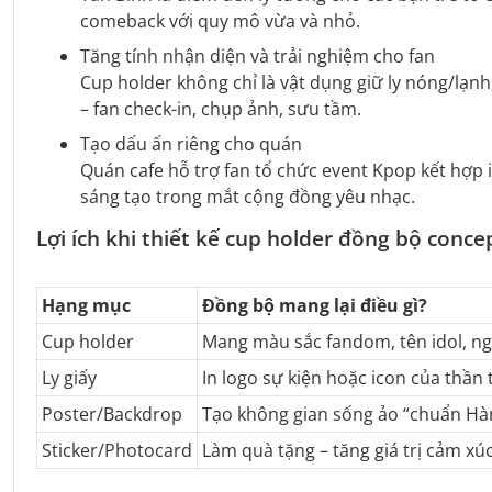
comeback với quy mô vừa và nhỏ.
Tăng tính nhận diện và trải nghiệm cho fan
Cup holder không chỉ là vật dụng giữ ly nóng/lạn
– fan check-in, chụp ảnh, sưu tầm.
Tạo dấu ấn riêng cho quán
Quán cafe hỗ trợ fan tổ chức event Kpop kết hợp 
sáng tạo trong mắt cộng đồng yêu nhạc.
Lợi ích khi thiết kế cup holder đồng bộ conce
Hạng mục
Đồng bộ mang lại điều gì?
Cup holder
Mang màu sắc fandom, tên idol, ng
Ly giấy
In logo sự kiện hoặc icon của thần
Poster/Backdrop
Tạo không gian sống ảo “chuẩn Hà
Sticker/Photocard
Làm quà tặng – tăng giá trị cảm xú