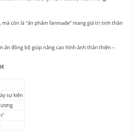
h, mà còn là “ấn phẩm fanmade” mang giá trị tinh thần
in ấn đồng bộ giúp nâng cao hình ảnh thân thiện –
pt
ày sự kiện
 tượng
n”
c