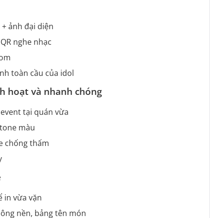
 + ảnh đại diện
 QR nghe nhạc
dom
nh toàn cầu của idol
linh hoạt và nhanh chóng
 event tại quán vừa
à tone màu
che chống thấm
y
e
 in vừa vặn
hông nền, bảng tên món