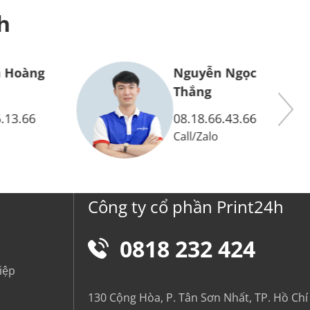
h
 Hoàng
Nguyễn Ngọc
Thắng
.13.66
08.18.66.43.66
Call
/
Zalo
Công ty cổ phần Print24h
0818 232 424
iệp
130 Cộng Hòa, P. Tân Sơn Nhất, TP. Hồ Chí