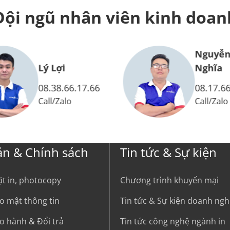
Đội ngũ nhân viên
kinh doan
Nguyễn
Lý Lợi
Nghĩa
08.38.66.17.66
08.17.66
Call
/
Zalo
Call
/
Zalo
ản & Chính sách
Tin tức & Sự kiện
ặt in, photocopy
Chương trình khuyến mại
o mật thông tin
Tin tức & Sự kiện doanh ngh
o hành & Đổi trả
Tin tức công nghệ ngành in