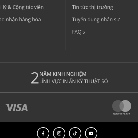
 lý & Cộng tác viên
Tin tức thị trường
iao nhận hàng hóa
Tuyển dụng nhân sự
FAQ's
2
NĂM KINH NGHIỆM
LĨNH VỰC IN ẤN KỸ THUẬT SỐ