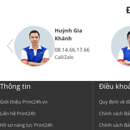
Huỳnh Gia
Vy
Khánh
08.14.66.17.66
Call
/
Zalo
Thông tin
Điều kho
Giới thiệu Print24h.vn
Quy định về đ
Liên hệ Print24h
Chính sách Bả
Hồ sơ năng lực Print24h
Chính sách Bả