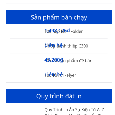
Sản phẩm bán chạy
1,498,176₫
100 Kẹp file – Folder
Liên hệ
5 hộp danh thiếp C300
43,200₫
50 cuốn ấn phẩm đề bàn
Liên hệ
100 Tờ rơi - Flyer
Quy trình đặt in
Quy Trình In Ấn Sự Kiện Từ A–Z: