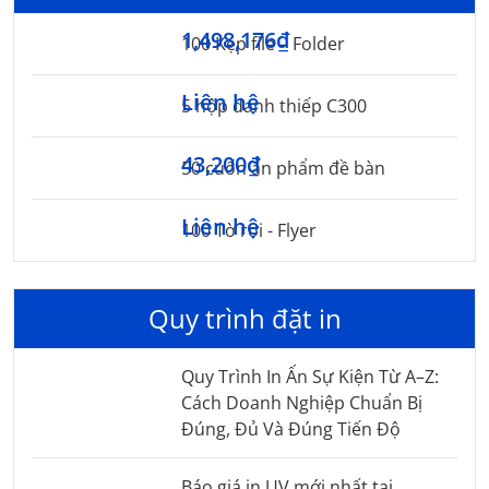
1,498,176₫
100 Kẹp file – Folder
Liên hệ
5 hộp danh thiếp C300
43,200₫
50 cuốn ấn phẩm đề bàn
Liên hệ
100 Tờ rơi - Flyer
Quy trình đặt in
Quy Trình In Ấn Sự Kiện Từ A–Z:
Cách Doanh Nghiệp Chuẩn Bị
Đúng, Đủ Và Đúng Tiến Độ
Báo giá in UV mới nhất tại