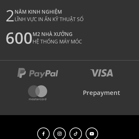
2
NĂM KINH NGHIỆM
LĨNH VỰC IN ẤN KỸ THUẬT SỐ
600
M2 NHÀ XƯỞNG
HỆ THỐNG MÁY MÓC
Prepayment