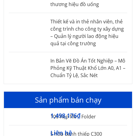
thương hiệu đồ uống
Thiết kế và in thẻ nhân viên, thẻ
công trình cho công ty xây dựng
– Quản lý người lao động hiệu
quả tại công trường
In Bản Vẽ Đồ Án Tốt Nghiệp – Mô
Phỏng Kỹ Thuật Khổ Lớn A0, A1 –
Chuẩn Tỷ Lệ, Sắc Nét
Sản phẩm bán chạy
1,498,176₫
100 Kẹp file – Folder
Liên hệ
5 hộp danh thiếp C300