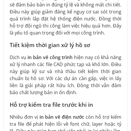
sẽ đảm bảo bản in đúng tỷ lệ và không mất chi tiết.
Điều này giúp giảm đáng kể nguy cơ sai sót trong
quá trình lắp đặt hệ thống điện nước. Đồng thời
hỗ trợ đội ngũ thi công làm việc hiệu quả hơn. Đây
là yếu tố quan trọng đối với mọi công trình.
Tiết kiệm thời gian xử lý hồ sơ
Dịch vụ
in bản vẽ công trình
hiện nay có khả năng
xử lý nhanh các file CAD phức tạp và khổ lớn. Điều
này giúp kỹ sư và nhà thầu tiết kiệm thời gian
chuẩn bị hồ sơ. Với các dự án cần gấp, việc in lấy
liền là giải pháp rất hữu ích. Đồng thời vẫn đảm
bảo chất lượng bản in ổn định.
Hỗ trợ kiểm tra file trước khi in
Nhiều đơn vị
in bản vẽ điện nước
còn hỗ trợ kiểm
tra file để phát hiện lỗi về font chữ, layer hoặc tỷ
lệ. Điều này giúp hạn chế việc phải in lại nhiều lần.