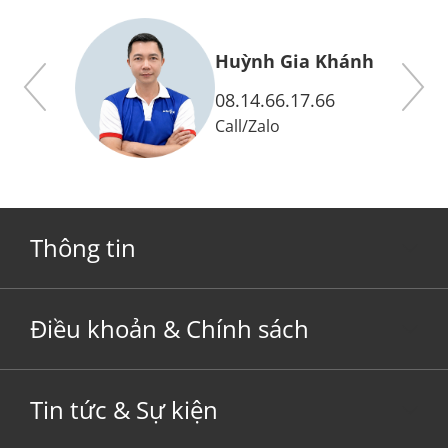
y
Huỳnh Gia Khánh
08.14.66.17.66
Call
/
Zalo
Thông tin
Điều khoản & Chính sách
Tin tức & Sự kiện