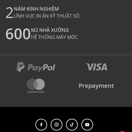
2
NĂM KINH NGHIỆM
LĨNH VỰC IN ẤN KỸ THUẬT SỐ
600
M2 NHÀ XƯỞNG
HỆ THỐNG MÁY MÓC
Prepayment