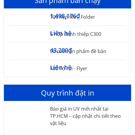
Sản phẩm bán chạy
1,498,176₫
100 Kẹp file – Folder
Liên hệ
5 hộp danh thiếp C300
43,200₫
50 cuốn ấn phẩm đề bàn
Liên hệ
100 Tờ rơi - Flyer
Quy trình đặt in
Báo giá in UV mới nhất tại
TP.HCM – cập nhật chi tiết theo
vật liệu