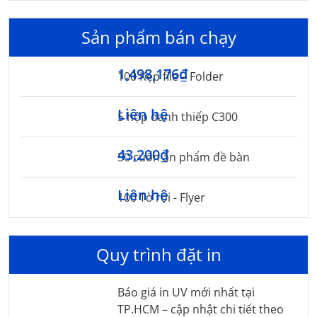
Sản phẩm bán chạy
1,498,176₫
100 Kẹp file – Folder
Liên hệ
5 hộp danh thiếp C300
43,200₫
50 cuốn ấn phẩm đề bàn
Liên hệ
100 Tờ rơi - Flyer
Quy trình đặt in
Báo giá in UV mới nhất tại
TP.HCM – cập nhật chi tiết theo