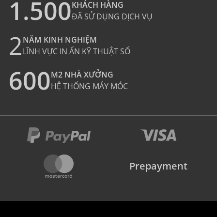
1.500
KHÁCH HÀNG
ĐÃ SỬ DỤNG DỊCH VỤ
2
NĂM KINH NGHIỆM
LĨNH VỰC IN ẤN KỸ THUẬT SỐ
600
M2 NHÀ XƯỞNG
HỆ THỐNG MÁY MÓC
Prepayment