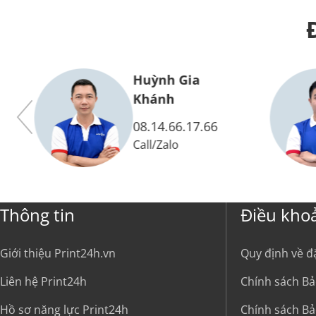
Huỳnh Gia
Khánh
08.14.66.17.66
Call
/
Zalo
Thông tin
Điều kho
Giới thiệu Print24h.vn
Quy định về đ
Liên hệ Print24h
Chính sách Bả
Hồ sơ năng lực Print24h
Chính sách Bả