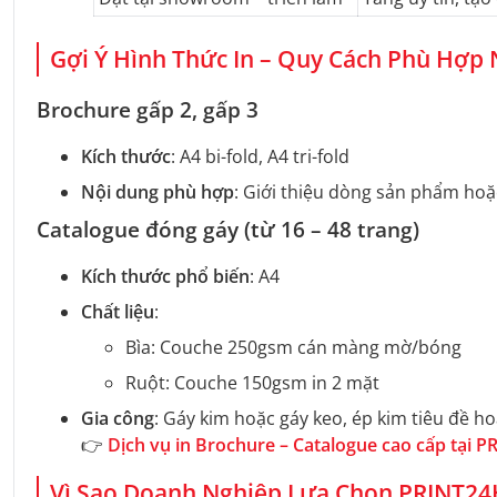
Gợi Ý Hình Thức In – Quy Cách Phù Hợp 
Brochure gấp 2, gấp 3
Kích thước
: A4 bi-fold, A4 tri-fold
Nội dung phù hợp
: Giới thiệu dòng sản phẩm hoặ
Catalogue đóng gáy (từ 16 – 48 trang)
Kích thước phổ biến
: A4
Chất liệu
:
Bìa: Couche 250gsm cán màng mờ/bóng
Ruột: Couche 150gsm in 2 mặt
Gia công
: Gáy kim hoặc gáy keo, ép kim tiêu đề h
👉
Dịch vụ in Brochure – Catalogue cao cấp tại 
Vì Sao Doanh Nghiệp Lựa Chọn PRINT24