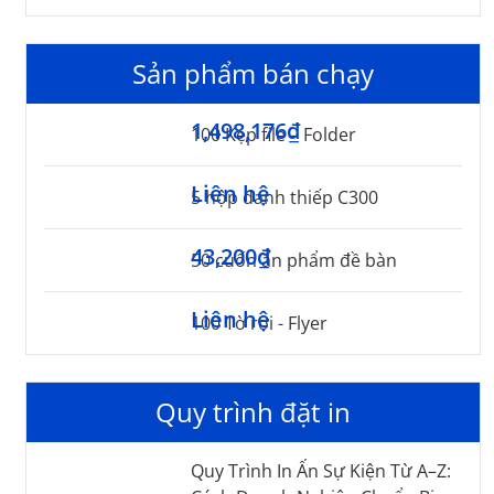
Sản phẩm bán chạy
1,498,176₫
100 Kẹp file – Folder
Liên hệ
5 hộp danh thiếp C300
43,200₫
50 cuốn ấn phẩm đề bàn
Liên hệ
100 Tờ rơi - Flyer
Quy trình đặt in
Quy Trình In Ấn Sự Kiện Từ A–Z: