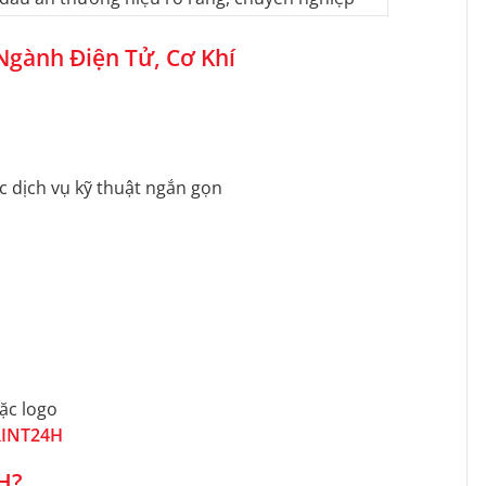
Ngành Điện Tử, Cơ Khí
c dịch vụ kỹ thuật ngắn gọn
oặc logo
PRINT24H
H?