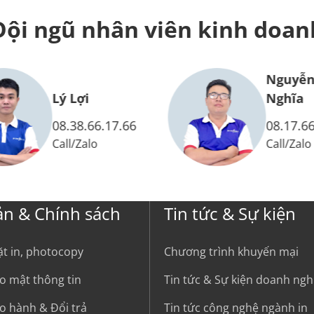
Đội ngũ nhân viên
kinh doan
Nguyễn Hoàng
Lý Lợi
Nghĩa
08.38.66.17.66
08.17.66.13.66
Call
/
Zalo
Call
/
Zalo
ản & Chính sách
Tin tức & Sự kiện
ặt in, photocopy
Chương trình khuyến mại
o mật thông tin
Tin tức & Sự kiện doanh ngh
o hành & Đổi trả
Tin tức công nghệ ngành in