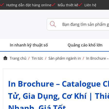
Hướng dẫn đặt hàng online
Mẫu thiết kế
Liên hệ
In nhanh kỹ thuật số
Quảng cáo khổ lớn
Trang chủ
/
Tin tức
/
Sản phẩm ngành in
/
In Brochure –
In Brochure – Catalogue 
Tử, Gia Dụng, Cơ Khí | Th
Nhanh, Giá Tốt