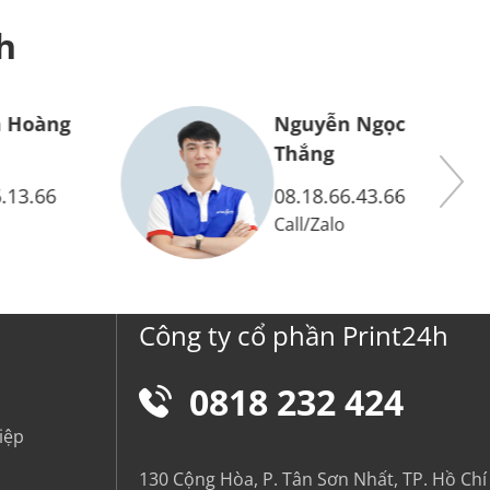
h
Nguyễn Ngọc
Thắng
08.18.66.43.66
Call
/
Zalo
Công ty cổ phần Print24h
0818 232 424
iệp
130 Cộng Hòa, P. Tân Sơn Nhất, TP. Hồ Chí