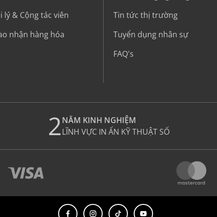
 lý & Cộng tác viên
Tin tức thị trường
iao nhận hàng hóa
Tuyển dụng nhân sự
FAQ's
2
NĂM KINH NGHIỆM
LĨNH VỰC IN ẤN KỸ THUẬT SỐ