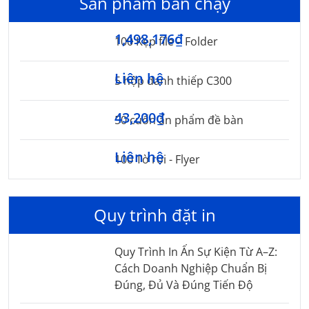
Sản phẩm bán chạy
1,498,176₫
100 Kẹp file – Folder
Liên hệ
5 hộp danh thiếp C300
43,200₫
50 cuốn ấn phẩm đề bàn
Liên hệ
100 Tờ rơi - Flyer
Quy trình đặt in
Quy Trình In Ấn Sự Kiện Từ A–Z:
Cách Doanh Nghiệp Chuẩn Bị
Đúng, Đủ Và Đúng Tiến Độ