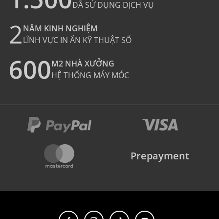
ĐÃ SỬ DỤNG DỊCH VỤ
2
NĂM KINH NGHIỆM
LĨNH VỰC IN ẤN KỸ THUẬT SỐ
600
M2 NHÀ XƯỞNG
HỆ THỐNG MÁY MÓC
Prepayment