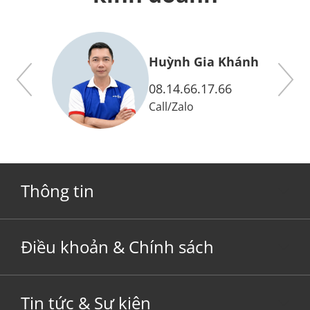
y
Huỳnh Gia Khánh
08.14.66.17.66
Call
/
Zalo
Thông tin
Điều khoản & Chính sách
Tin tức & Sự kiện