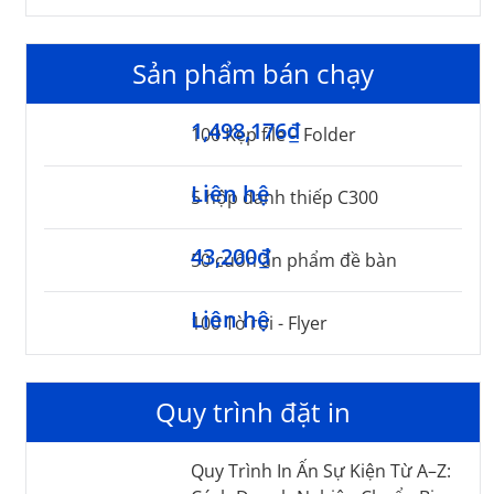
Sản phẩm bán chạy
1,498,176₫
100 Kẹp file – Folder
Liên hệ
5 hộp danh thiếp C300
43,200₫
50 cuốn ấn phẩm đề bàn
Liên hệ
100 Tờ rơi - Flyer
Quy trình đặt in
Quy Trình In Ấn Sự Kiện Từ A–Z: