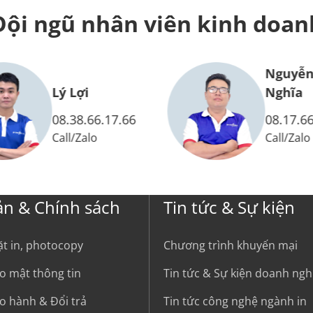
Đội ngũ nhân viên
kinh doan
Nguyễn Ho
Lý Lợi
Nghĩa
08.38.66.17.66
08.17.66.13.
Call
/
Zalo
Call
/
Zalo
ản & Chính sách
Tin tức & Sự kiện
ặt in, photocopy
Chương trình khuyến mại
o mật thông tin
Tin tức & Sự kiện doanh ngh
o hành & Đổi trả
Tin tức công nghệ ngành in