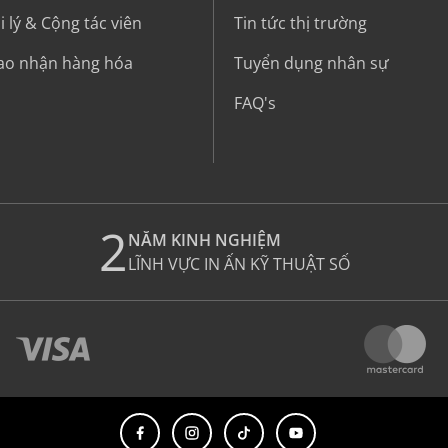
 lý & Cộng tác viên
Tin tức thị trường
iao nhận hàng hóa
Tuyển dụng nhân sự
FAQ's
2
NĂM KINH NGHIỆM
LĨNH VỰC IN ẤN KỸ THUẬT SỐ