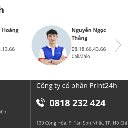
h
àng
Nguyễn Ngọc
Thắng
66
08.18.66.43.66
Call
/
Zalo
Công ty cổ phần Print24h
0818 232 424
iệp
130 Cộng Hòa, P. Tân Sơn Nhất, TP. Hồ Chí