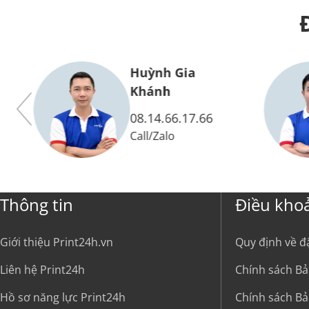
Huỳnh Gia
Khánh
08.14.66.17.66
Call
/
Zalo
Thông tin
Điều kho
Giới thiệu Print24h.vn
Quy định về đ
Liên hệ Print24h
Chính sách Bả
Hồ sơ năng lực Print24h
Chính sách Bả