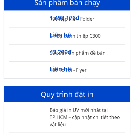
Sản phẩm bán chạy
1,498,176₫
100 Kẹp file – Folder
Liên hệ
5 hộp danh thiếp C300
43,200₫
50 cuốn ấn phẩm đề bàn
Liên hệ
100 Tờ rơi - Flyer
Quy trình đặt in
Báo giá in UV mới nhất tại
TP.HCM – cập nhật chi tiết theo
vật liệu