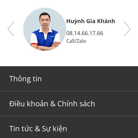
y
Huỳnh Gia Khánh
08.14.66.17.66
Call
/
Zalo
Thông tin
Điều khoản & Chính sách
Tin tức & Sự kiện