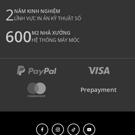
2
NĂM KINH NGHIỆM
LĨNH VỰC IN ẤN KỸ THUẬT SỐ
600
M2 NHÀ XƯỞNG
HỆ THỐNG MÁY MÓC
Prepayment