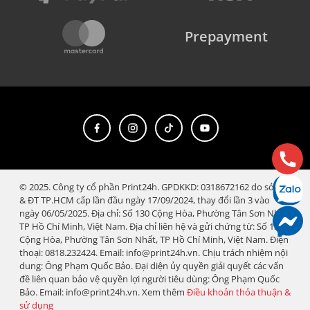
Prepayment
© 2025. Công ty cổ phần Print24h. GPDKKD: 0318672162 do sở KH
& ĐT TP.HCM cấp lần đầu ngày 17/09/2024, thay đổi lần 3 vào
ngày 06/05/2025. Địa chỉ: Số 130 Cộng Hòa, Phường Tân Sơn Nhất,
TP Hồ Chí Minh, Việt Nam. Địa chỉ liên hệ và gửi chứng từ: Số 130
Cộng Hòa, Phường Tân Sơn Nhất, TP Hồ Chí Minh, Việt Nam. Điện
thoại: 0818.232424. Email: info@print24h.vn. Chịu trách nhiệm nội
dung: Ông Phạm Quốc Bảo. Đại diện ủy quyền giải quyết các vấn
đề liên quan bảo vệ quyền lợi người tiêu dùng: Ông Phạm Quốc
Bảo. Email: info@print24h.vn. Xem thêm
Điều khoản thỏa thuận &
sử dụng