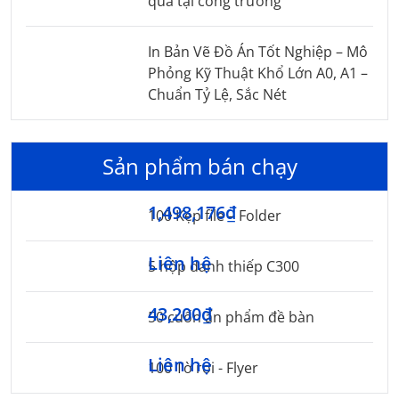
quả tại công trường
In Bản Vẽ Đồ Án Tốt Nghiệp – Mô
Phỏng Kỹ Thuật Khổ Lớn A0, A1 –
Chuẩn Tỷ Lệ, Sắc Nét
Sản phẩm bán chạy
1,498,176₫
100 Kẹp file – Folder
Liên hệ
5 hộp danh thiếp C300
43,200₫
50 cuốn ấn phẩm đề bàn
Liên hệ
100 Tờ rơi - Flyer