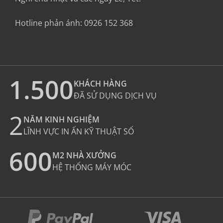
Hotline phản ánh:
0926 152 368
1.500
KHÁCH HÀNG
ĐÃ SỬ DỤNG DỊCH VỤ
2
NĂM KINH NGHIỆM
LĨNH VỰC IN ẤN KỸ THUẬT SỐ
600
M2 NHÀ XƯỞNG
HỆ THỐNG MÁY MÓC