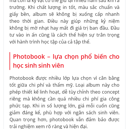
mà còn là kỷ vật có thể giữ lại nhiều năm sau khi ra
trường. Khi chất lượng in tốt, màu sắc chuẩn và
giấy bền, album sẽ không bị xuống cấp nhanh
theo thời gian. Điều này giúp những kỷ niệm
không bị mờ nhạt hay mất đi giá trị ban đầu. Đầu
tư vào in ấn cũng là cách thể hiện sự trân trọng
với hành trình học tập của cả tập thể.
Photobook – lựa chọn phổ biến cho
học sinh sinh viên
Photobook được nhiều lớp lựa chọn vì cân bằng
tốt giữa chi phí và thẩm mỹ. Loại album này cho
phép thiết kế linh hoạt, dễ tùy chỉnh theo concept
riêng mà không cần quá nhiều chi phí gia công
phức tạp. Khi in số lượng lớn, giá mỗi cuốn cũng
giảm đáng kể, phù hợp với ngân sách sinh viên.
Quan trọng hơn, photobook vẫn đảm bảo được
trải nghiệm xem rõ ràng và hiện đại.