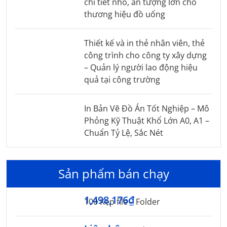
chi tiết nhỏ, ấn tượng lớn cho
thương hiệu đồ uống
Thiết kế và in thẻ nhân viên, thẻ
công trình cho công ty xây dựng
– Quản lý người lao động hiệu
quả tại công trường
In Bản Vẽ Đồ Án Tốt Nghiệp – Mô
Phỏng Kỹ Thuật Khổ Lớn A0, A1 –
Chuẩn Tỷ Lệ, Sắc Nét
Sản phẩm bán chạy
1,498,176₫
100 Kẹp file – Folder