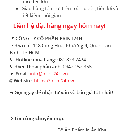
nhỏ đến lớn.
Giao hàng tận nơi trên toàn quốc, tiện lợi và
tiết kiệm thời gian.
Liên hệ đặt hàng ngay hôm nay!
📍
CÔNG TY CỔ PHẦN PRINT24H
📌
Địa chỉ:
118 Cộng Hòa, Phường 4, Quận Tân
Bình, TP.HCM
📞
Hotline mua hàng:
081 823 2424
📞
Điện thoại phản ánh:
0942 152 368
📧
Email:
info@print24h.vn
🌐
Website:
https://print24h.vn
➡
Gọi ngay để nhận tư vấn và báo giá tốt nhất!
Tin cùng chuyên mục
Bộ Ấn Phẩm In Ấn Khai