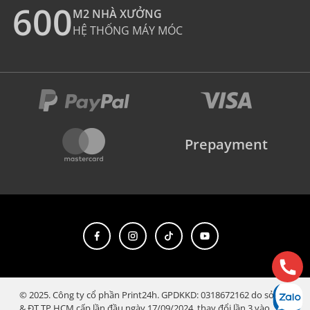
600
M2 NHÀ XƯỞNG
HỆ THỐNG MÁY MÓC
Prepayment
© 2025. Công ty cổ phần Print24h. GPDKKD: 0318672162 do sở KH
& ĐT TP.HCM cấp lần đầu ngày 17/09/2024, thay đổi lần 3 vào