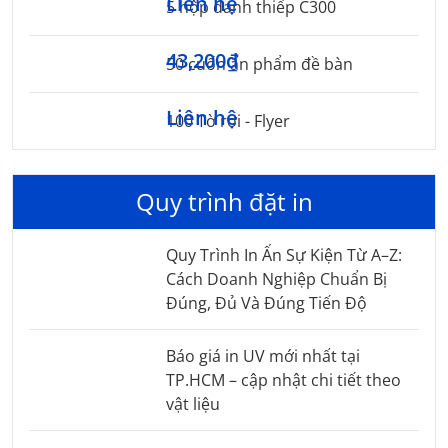
Liên hệ
5 hộp danh thiếp C300
43,200₫
50 cuốn ấn phẩm đề bàn
Liên hệ
100 Tờ rơi - Flyer
Quy trình đặt in
Quy Trình In Ấn Sự Kiện Từ A–Z:
Cách Doanh Nghiệp Chuẩn Bị
Đúng, Đủ Và Đúng Tiến Độ
Báo giá in UV mới nhất tại
TP.HCM – cập nhật chi tiết theo
vật liệu