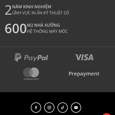
2
NĂM KINH NGHIỆM
LĨNH VỰC IN ẤN KỸ THUẬT SỐ
600
M2 NHÀ XƯỞNG
HỆ THỐNG MÁY MÓC
Prepayment