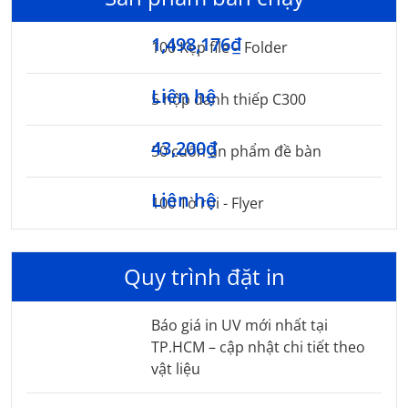
1,498,176₫
100 Kẹp file – Folder
Liên hệ
5 hộp danh thiếp C300
43,200₫
50 cuốn ấn phẩm đề bàn
Liên hệ
100 Tờ rơi - Flyer
Quy trình đặt in
Báo giá in UV mới nhất tại
TP.HCM – cập nhật chi tiết theo
vật liệu