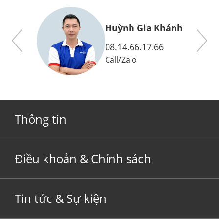
y
Huỳnh Gia Khánh
08.14.66.17.66
Call
/
Zalo
Thông tin
Điều khoản & Chính sách
Tin tức & Sự kiện