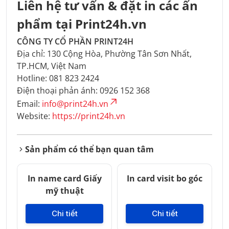
Liên hệ tư vấn & đặt in các ấn
phẩm tại Print24h.vn
CÔNG TY CỔ PHẦN PRINT24H
Địa chỉ: 130 Cộng Hòa, Phường Tân Sơn Nhất,
TP.HCM, Việt Nam
Hotline: 081 823 2424
Điện thoại phản ánh: 0926 152 368
Email:
info@print24h.vn
Website:
https://print24h.vn
Sản phẩm có thể bạn quan tâm
In name card Giấy
In card visit bo góc
mỹ thuật
Chi tiết
Chi tiết