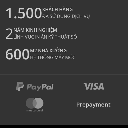
1.500
KHÁCH HÀNG
ĐÃ SỬ DỤNG DỊCH VỤ
2
NĂM KINH NGHIỆM
LĨNH VỰC IN ẤN KỸ THUẬT SỐ
600
M2 NHÀ XƯỞNG
HỆ THỐNG MÁY MÓC
Prepayment