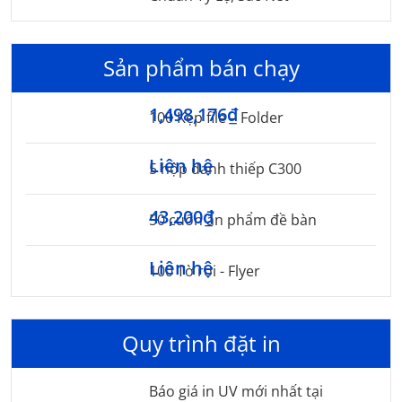
Sản phẩm bán chạy
1,498,176₫
100 Kẹp file – Folder
Liên hệ
5 hộp danh thiếp C300
43,200₫
50 cuốn ấn phẩm đề bàn
Liên hệ
100 Tờ rơi - Flyer
Quy trình đặt in
Báo giá in UV mới nhất tại