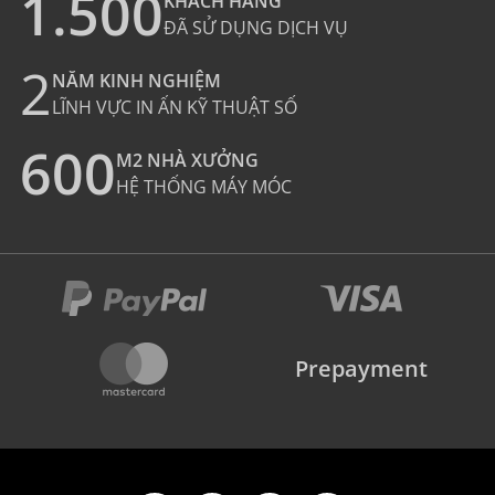
1.500
KHÁCH HÀNG
ĐÃ SỬ DỤNG DỊCH VỤ
2
NĂM KINH NGHIỆM
LĨNH VỰC IN ẤN KỸ THUẬT SỐ
600
M2 NHÀ XƯỞNG
HỆ THỐNG MÁY MÓC
Prepayment