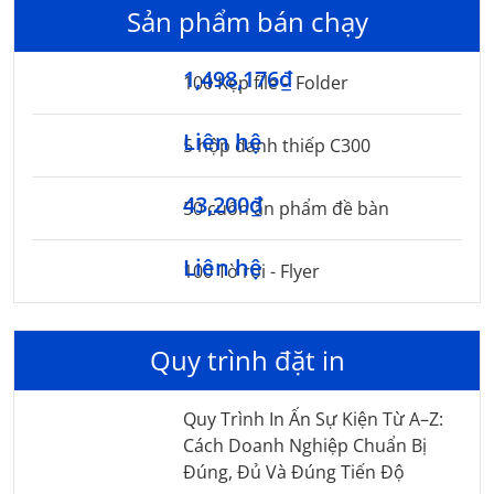
Sản phẩm bán chạy
1,498,176₫
100 Kẹp file – Folder
Liên hệ
5 hộp danh thiếp C300
43,200₫
50 cuốn ấn phẩm đề bàn
Liên hệ
100 Tờ rơi - Flyer
Quy trình đặt in
Quy Trình In Ấn Sự Kiện Từ A–Z:
Cách Doanh Nghiệp Chuẩn Bị
Đúng, Đủ Và Đúng Tiến Độ