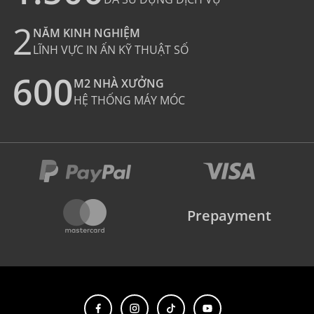
2
NĂM KINH NGHIỆM
LĨNH VỰC IN ẤN KỸ THUẬT SỐ
600
M2 NHÀ XƯỞNG
HỆ THỐNG MÁY MÓC
Prepayment