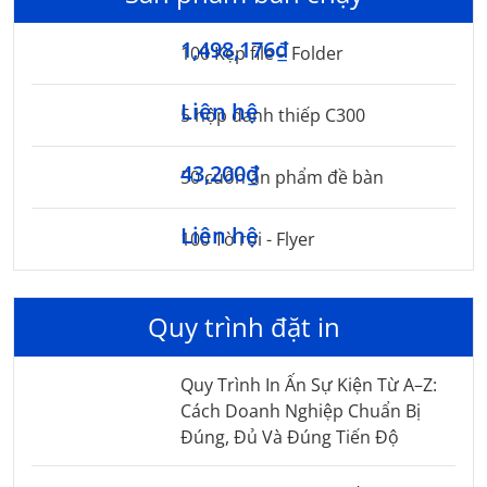
1,498,176₫
100 Kẹp file – Folder
Liên hệ
5 hộp danh thiếp C300
43,200₫
50 cuốn ấn phẩm đề bàn
Liên hệ
100 Tờ rơi - Flyer
Quy trình đặt in
Quy Trình In Ấn Sự Kiện Từ A–Z:
Cách Doanh Nghiệp Chuẩn Bị
Đúng, Đủ Và Đúng Tiến Độ