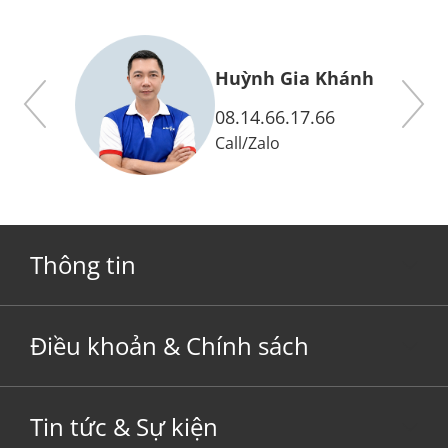
y
Huỳnh Gia Khánh
08.14.66.17.66
Call
/
Zalo
Thông tin
Điều khoản & Chính sách
Tin tức & Sự kiện