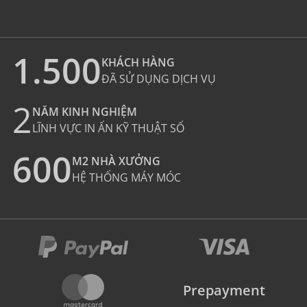
1.500
KHÁCH HÀNG
ĐÃ SỬ DỤNG DỊCH VỤ
2
NĂM KINH NGHIỆM
LĨNH VỰC IN ẤN KỸ THUẬT SỐ
600
M2 NHÀ XƯỞNG
HỆ THỐNG MÁY MÓC
Prepayment