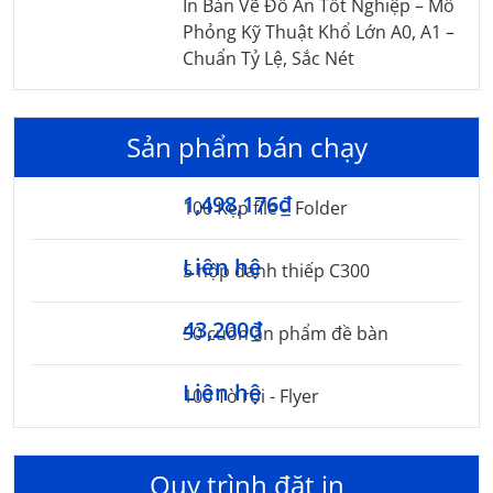
In Bản Vẽ Đồ Án Tốt Nghiệp – Mô
Phỏng Kỹ Thuật Khổ Lớn A0, A1 –
Chuẩn Tỷ Lệ, Sắc Nét
Sản phẩm bán chạy
1,498,176₫
100 Kẹp file – Folder
Liên hệ
5 hộp danh thiếp C300
43,200₫
50 cuốn ấn phẩm đề bàn
Liên hệ
100 Tờ rơi - Flyer
Quy trình đặt in