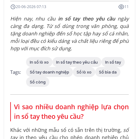
20-06-2026 07:13
11
Hiện nay, nhu cầu
in sổ tay theo yêu cầu
ngày
càng đa dạng. Từ sổ dùng trong văn phòng, quà
tặng doanh nghiệp đến sổ học tập hay sổ cá nhân,
mỗi loại đều có kiểu dáng và chất liệu riêng để phù
hợp với mục đích sử dụng.
In sổ lò xo
In sổ tay theo yêu cầu
In sổ tay
Tags:
Sổ tay doanh nghiệp
Sổ lò xo
Sổ bìa da
Sổ còng
Vì sao nhiều doanh nghiệp lựa chọn
in sổ tay theo yêu cầu?
Khác với những mẫu sổ có sẵn trên thị trường,
sổ
tay
in theo yêu cầu cho phép doanh nghiệp chủ