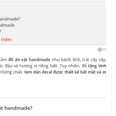
t handmade?
handmade
?
 thêm
15
phẩm
đồ ăn vặt handmade
như bánh khô, trái cây sấy,
c đáo và hương vị riêng biệt. Tuy nhiên, để
tăng tính
 những chiếc
tem dán decal được thiết kế bắt mắt và in
 vặt handmade?