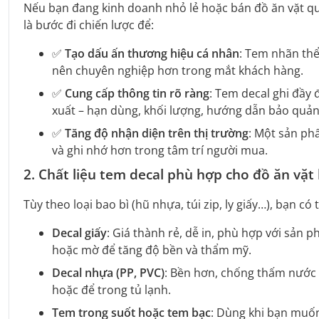
Nếu bạn đang kinh doanh nhỏ lẻ hoặc bán đồ ăn vặt qu
là bước đi chiến lược để:
✅
Tạo dấu ấn thương hiệu cá nhân
: Tem nhãn thể
nên chuyên nghiệp hơn trong mắt khách hàng.
✅
Cung cấp thông tin rõ ràng
: Tem decal ghi đầy 
xuất – hạn dùng, khối lượng, hướng dẫn bảo quản
✅
Tăng độ nhận diện trên thị trường
: Một sản ph
và ghi nhớ hơn trong tâm trí người mua.
2.
Chất liệu tem decal phù hợp cho đồ ăn vặ
Tùy theo loại bao bì (hũ nhựa, túi zip, ly giấy…), bạn c
Decal giấy
: Giá thành rẻ, dễ in, phù hợp với sản 
hoặc mờ để tăng độ bền và thẩm mỹ.
Decal nhựa (PP, PVC)
: Bền hơn, chống thấm nước 
hoặc để trong tủ lạnh.
Tem trong suốt hoặc tem bạc
: Dùng khi bạn muốn