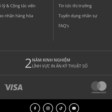
 lý & Cộng tác viên
Tin tức thị trường
iao nhận hàng hóa
Tuyển dụng nhân sự
FAQ's
2
NĂM KINH NGHIỆM
LĨNH VỰC IN ẤN KỸ THUẬT SỐ