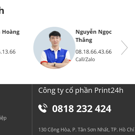
h
 Hoàng
Nguyễn Ngọc
Thắng
.13.66
08.18.66.43.66
Call
/
Zalo
Công ty cổ phần Print24h
0818 232 424
iệp
130 Cộng Hòa, P. Tân Sơn Nhất, TP. Hồ Chí