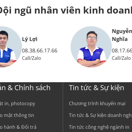
Đội ngũ nhân viên
kinh doan
Nguyễn
Lý Lợi
Nghĩa
08.38.66.17.66
08.17.66
Call
/
Zalo
Call
/
Zalo
ản & Chính sách
Tin tức & Sự kiện
ặt in, photocopy
Chương trình khuyến mại
o mật thông tin
Tin tức & Sự kiện doanh ngh
o hành & Đổi trả
Tin tức công nghệ ngành in