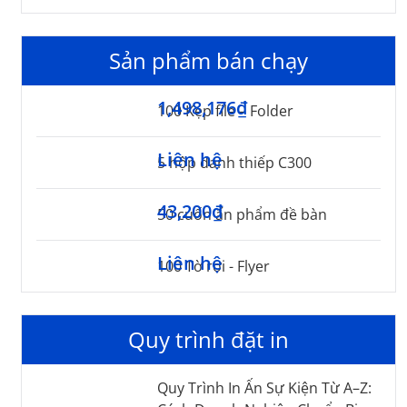
Sản phẩm bán chạy
1,498,176₫
100 Kẹp file – Folder
Liên hệ
5 hộp danh thiếp C300
43,200₫
50 cuốn ấn phẩm đề bàn
Liên hệ
100 Tờ rơi - Flyer
Quy trình đặt in
Quy Trình In Ấn Sự Kiện Từ A–Z: