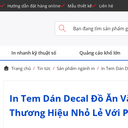
Hướng dẫn đặt hàng online
Mẫu thiết kế
Liên hệ
In nhanh kỹ thuật số
Quảng cáo khổ lớn
Trang chủ
/
Tin tức
/
Sản phẩm ngành in
/
In Tem Dán D
In Tem Dán Decal Đồ Ăn 
Thương Hiệu Nhỏ Lẻ Với P