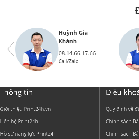
Huỳnh Gia
Vy
Khánh
08.14.66.17.66
Call
/
Zalo
Thông tin
Điều kho
Giới thiệu Print24h.vn
Quy định về đ
Liên hệ Print24h
Chính sách Bả
Hồ sơ năng lực Print24h
Chính sách Bả