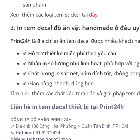
sản phẩm.
Xem thêm các loại tem sticker tại
đây
3.
In tem decal đồ ăn vặt handmade ở đâu uy 
Print24h
là địa chỉ in ấn tem decal được nhiều khách h
✔
Hỗ trợ thiết kế miễn phí theo yêu cầu
✔
Nhận in số lượng nhỏ linh hoạt
, phù hợp với n
✔
Chất lượng in sắc nét, bám dính tốt
, không bong
✔ Giao hàng nhanh, đúng hẹn
Tìm hiểu thêm các chất liệu tem dán và giải pháp tem 
Liên hệ in tem decal thiết bị tại Print24h
CÔNG TY CỔ PHẦN PRINT24H
📍 Địa chỉ: 130 Cộng Hòa, Phường 4, Quận Tân Bình, TP.HCM
📞
Hotline:
081 823 2424
🌐
Website:
https://print24h.vn