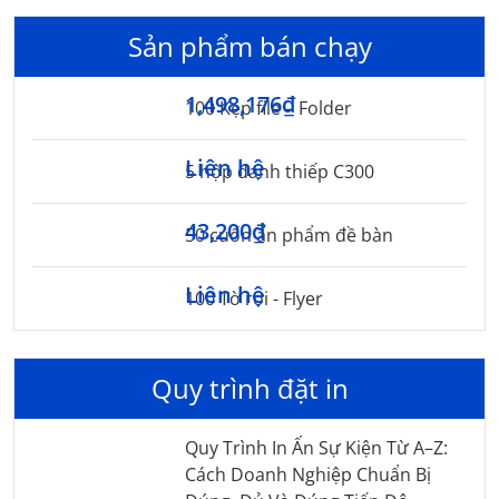
Sản phẩm bán chạy
1,498,176₫
100 Kẹp file – Folder
Liên hệ
5 hộp danh thiếp C300
43,200₫
50 cuốn ấn phẩm đề bàn
Liên hệ
100 Tờ rơi - Flyer
Quy trình đặt in
Quy Trình In Ấn Sự Kiện Từ A–Z:
Cách Doanh Nghiệp Chuẩn Bị