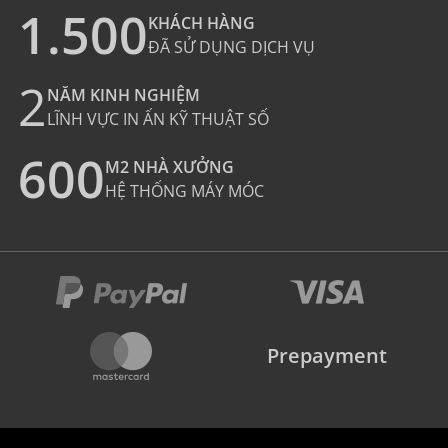
1.500
KHÁCH HÀNG
ĐÃ SỬ DỤNG DỊCH VỤ
2
NĂM KINH NGHIỆM
LĨNH VỰC IN ẤN KỸ THUẬT SỐ
600
M2 NHÀ XƯỞNG
HỆ THỐNG MÁY MÓC
Prepayment