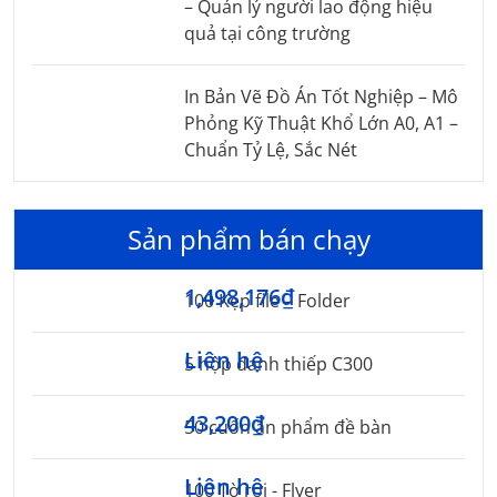
– Quản lý người lao động hiệu
quả tại công trường
In Bản Vẽ Đồ Án Tốt Nghiệp – Mô
Phỏng Kỹ Thuật Khổ Lớn A0, A1 –
Chuẩn Tỷ Lệ, Sắc Nét
Sản phẩm bán chạy
1,498,176₫
100 Kẹp file – Folder
Liên hệ
5 hộp danh thiếp C300
43,200₫
50 cuốn ấn phẩm đề bàn
Liên hệ
100 Tờ rơi - Flyer