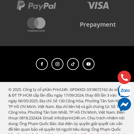
Prepayment
© 2025. Công ty cổ phần Print24h. GPDKKD: 0318672162 do sở KH
& ĐT TP.HCM cấp lần đầu ngày 17/09/2024, thay đổi lần 3 vào
ngày 06/05/2025. Địa chỉ: Số 130 Cộng Hòa, Phường Tân Sơn Nhất,
TP Hồ Chí Minh, Việt Nam. Địa chỉ liên hệ và gửi chứng từ: Số 130
Cộng Hòa, Phường Tân Sơn Nhất, TP Hồ Chí Minh, Việt Nam. Điện
thoại: 0818.232424. Email: info@print24h.vn. Chịu trách nhiệm nội
dung: Ông Phạm Quốc Bảo. Đại diện ủy quyền giải quyết các vấn
đề liên quan bảo vệ quyền lợi người tiêu dùng: Ông Phạm Quốc