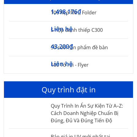
1,498,176₫
100 Kẹp file – Folder
Liên hệ
5 hộp danh thiếp C300
43,200₫
50 cuốn ấn phẩm đề bàn
Liên hệ
100 Tờ rơi - Flyer
Quy trình đặt in
Quy Trình In Ấn Sự Kiện Từ A–Z:
Cách Doanh Nghiệp Chuẩn Bị
Đúng, Đủ Và Đúng Tiến Độ
Báo giá in UV mới nhất tại