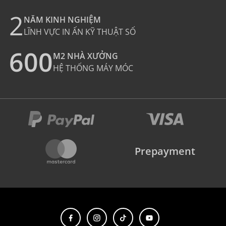
2
NĂM KINH NGHIỆM
LĨNH VỰC IN ẤN KỸ THUẬT SỐ
600
M2 NHÀ XƯỞNG
HỆ THỐNG MÁY MÓC
Prepayment