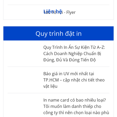
Liên hệ
100 Tờ rơi - Flyer
Quy trình đặt in
Quy Trình In Ấn Sự Kiện Từ A–Z:
Cách Doanh Nghiệp Chuẩn Bị
Đúng, Đủ Và Đúng Tiến Độ
Báo giá in UV mới nhất tại
TP.HCM – cập nhật chi tiết theo
vật liệu
In name card có bao nhiêu loại?
Tôi muốn làm danh thiếp cho
công ty thì nên chọn loại nào phù