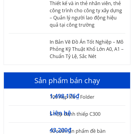
Thiết kế và in thẻ nhân viên, thẻ
công trình cho công ty xây dựng
– Quản lý người lao động hiệu
quả tại công trường
In Bản Vẽ Đồ Án Tốt Nghiệp – Mô
Phỏng Kỹ Thuật Khổ Lớn A0, A1 –
Chuẩn Tỷ Lệ, Sắc Nét
Sản phẩm bán chạy
1,498,176₫
100 Kẹp file – Folder
Liên hệ
5 hộp danh thiếp C300
43,200₫
50 cuốn ấn phẩm đề bàn