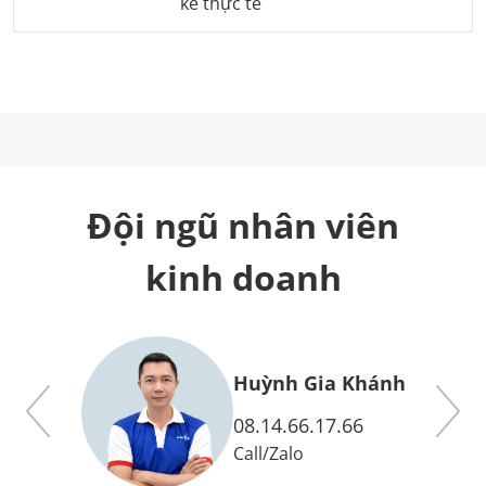
kế thực tế
Đội ngũ nhân viên
kinh doanh
y
Huỳnh Gia Khánh
08.14.66.17.66
Call
/
Zalo