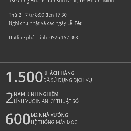
130 Cộng Hòa, P. Tân Sơn Nhất, TP. Hồ Chí Minh
Thứ 2 - 7 từ 8:00 đến 17:30
Nghỉ chủ nhật và các ngày Lễ, Tết.
Hotline phản ánh:
0926 152 368
1.500
KHÁCH HÀNG
ĐÃ SỬ DỤNG DỊCH VỤ
2
NĂM KINH NGHIỆM
LĨNH VỰC IN ẤN KỸ THUẬT SỐ
600
M2 NHÀ XƯỞNG
HỆ THỐNG MÁY MÓC