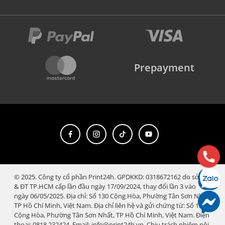
Prepayment
© 2025. Công ty cổ phần Print24h. GPDKKD: 0318672162 do sở KH
& ĐT TP.HCM cấp lần đầu ngày 17/09/2024, thay đổi lần 3 vào
ngày 06/05/2025. Địa chỉ: Số 130 Cộng Hòa, Phường Tân Sơn Nhất,
TP Hồ Chí Minh, Việt Nam. Địa chỉ liên hệ và gửi chứng từ: Số 130
Cộng Hòa, Phường Tân Sơn Nhất, TP Hồ Chí Minh, Việt Nam. Điện
thoại: 0818.232424. Email: info@print24h.vn. Chịu trách nhiệm nội