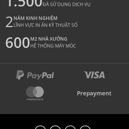
1.500
ĐÃ SỬ DỤNG DỊCH VỤ
2
NĂM KINH NGHIỆM
LĨNH VỰC IN ẤN KỸ THUẬT SỐ
600
M2 NHÀ XƯỞNG
HỆ THỐNG MÁY MÓC
Prepayment