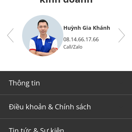
y
Huỳnh Gia Khánh
08.14.66.17.66
Call
/
Zalo
Thông tin
Điều khoản & Chính sách
Tin tức & Sự kiện