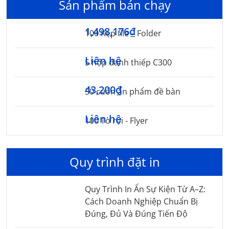
Sản phẩm bán chạy
1,498,176₫
100 Kẹp file – Folder
Liên hệ
5 hộp danh thiếp C300
43,200₫
50 cuốn ấn phẩm đề bàn
Liên hệ
100 Tờ rơi - Flyer
Quy trình đặt in
Quy Trình In Ấn Sự Kiện Từ A–Z:
Cách Doanh Nghiệp Chuẩn Bị
Đúng, Đủ Và Đúng Tiến Độ