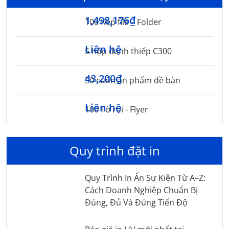
1,498,176₫
100 Kẹp file – Folder
Liên hệ
5 hộp danh thiếp C300
43,200₫
50 cuốn ấn phẩm đề bàn
Liên hệ
100 Tờ rơi - Flyer
Quy trình đặt in
Quy Trình In Ấn Sự Kiện Từ A–Z:
Cách Doanh Nghiệp Chuẩn Bị
Đúng, Đủ Và Đúng Tiến Độ