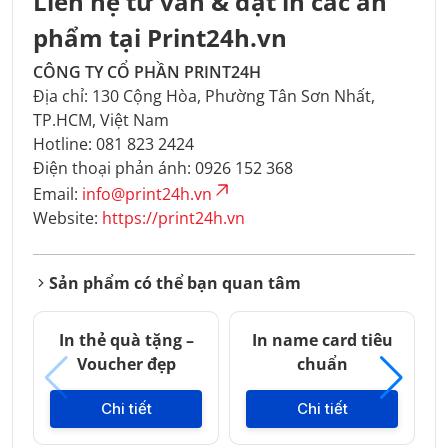
Liên hệ tư vấn & đặt in các ấn
phẩm tại Print24h.vn
CÔNG TY CỔ PHẦN PRINT24H
Địa chỉ: 130 Cộng Hòa, Phường Tân Sơn Nhất,
TP.HCM, Việt Nam
Hotline: 081 823 2424
Điện thoại phản ánh: 0926 152 368
Email:
info@print24h.vn
Website:
https://print24h.vn
Sản phẩm có thể bạn quan tâm
In thẻ quà tặng –
In name card tiêu
Voucher đẹp
chuẩn
Chi tiết
Chi tiết