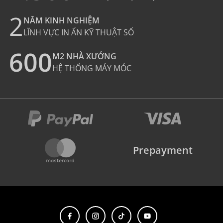
2
NĂM KINH NGHIỆM
LĨNH VỰC IN ẤN KỸ THUẬT SỐ
600
M2 NHÀ XƯỞNG
HỆ THỐNG MÁY MÓC
Prepayment