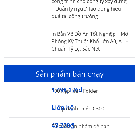
công trình cho công ty xây dựng
– Quản lý người lao động hiệu
quả tại công trường
In Bản Vẽ Đồ Án Tốt Nghiệp – Mô
Phỏng Kỹ Thuật Khổ Lớn A0, A1 –
Chuẩn Tỷ Lệ, Sắc Nét
Sản phẩm bán chạy
1,498,176₫
100 Kẹp file – Folder
Liên hệ
5 hộp danh thiếp C300
43,200₫
50 cuốn ấn phẩm đề bàn