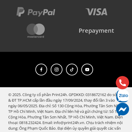
Prepayment
© 2025. Công ty cổ phần Print24h. GPDKKD: 0318672162 do sở KH
& ĐT TP.HCM cấp lần đầu ngày 17/09/2024, thay đổi lần 3 vào
ngày 06/05/2025. Địa chỉ: Số 130 Cộng Hòa, Phường Tân Sơn Nhất,
TP Hồ Chí Minh, Việt Nam. Địa chỉ liên hệ và gửi chứng từ: Số 130
Cộng Hòa, Phường Tân Sơn Nhất, TP Hồ Chí Minh, Việt Nam. Điện
thoại: 0818.232424. Email: info@print24h.vn. Chịu trách nhiệm nội
dung: Ông Phạm Quốc Bảo. Đại diện ủy quyền giải quyết các vấn