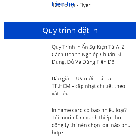
Liên hệ
100 Tờ rơi - Flyer
Quy trình đặt in
Quy Trình In Ấn Sự Kiện Từ A–Z:
Cách Doanh Nghiệp Chuẩn Bị
Đúng, Đủ Và Đúng Tiến Độ
Báo giá in UV mới nhất tại
TP.HCM – cập nhật chi tiết theo
vật liệu
In name card có bao nhiêu loại?
Tôi muốn làm danh thiếp cho
công ty thì nên chọn loại nào phù
hợp?