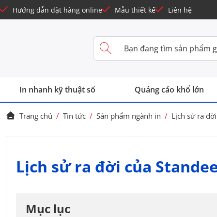
Hướng dẫn đặt hàng online
Mẫu thiết kế
Liên hệ
In nhanh kỹ thuật số
Quảng cáo khổ lớn
Trang chủ
/
Tin tức
/
Sản phẩm ngành in
/
Lịch sử ra đờ
Lịch sử ra đời của Stande
Mục lục