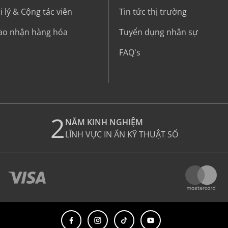
 lý & Cộng tác viên
Tin tức thị trường
iao nhận hàng hóa
Tuyển dụng nhân sự
FAQ's
2
NĂM KINH NGHIỆM
LĨNH VỰC IN ẤN KỸ THUẬT SỐ