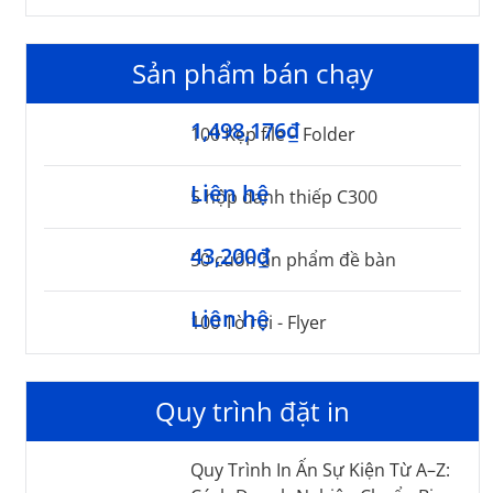
Sản phẩm bán chạy
1,498,176₫
100 Kẹp file – Folder
Liên hệ
5 hộp danh thiếp C300
43,200₫
50 cuốn ấn phẩm đề bàn
Liên hệ
100 Tờ rơi - Flyer
Quy trình đặt in
Quy Trình In Ấn Sự Kiện Từ A–Z: