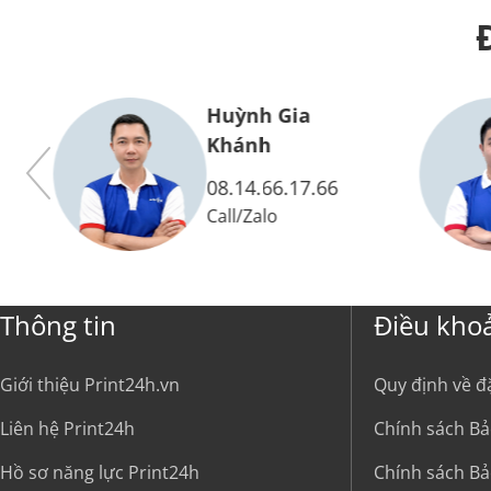
Huỳnh Gia
Vy
Khánh
08.14.66.17.66
Call
/
Zalo
Thông tin
Điều kho
Giới thiệu Print24h.vn
Quy định về đ
Liên hệ Print24h
Chính sách Bả
Hồ sơ năng lực Print24h
Chính sách Bả