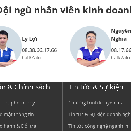
Đội ngũ nhân viên
kinh doan
Nguyễn
Lý Lợi
Nghĩa
08.38.66.17.66
08.17.66
Call
/
Zalo
Call
/
Zalo
ản & Chính sách
Tin tức & Sự kiện
ặt in, photocopy
Chương trình khuyến mại
o mật thông tin
Tin tức & Sự kiện doanh ngh
o hành & Đổi trả
Tin tức công nghệ ngành in