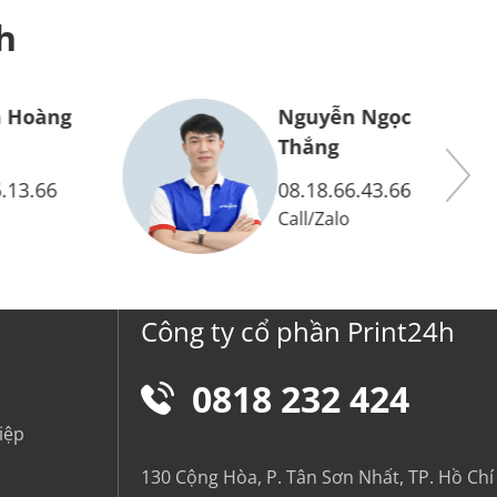
h
 Hoàng
Nguyễn Ngọc
Thắng
.13.66
08.18.66.43.66
Call
/
Zalo
Công ty cổ phần Print24h
0818 232 424
iệp
130 Cộng Hòa, P. Tân Sơn Nhất, TP. Hồ Chí