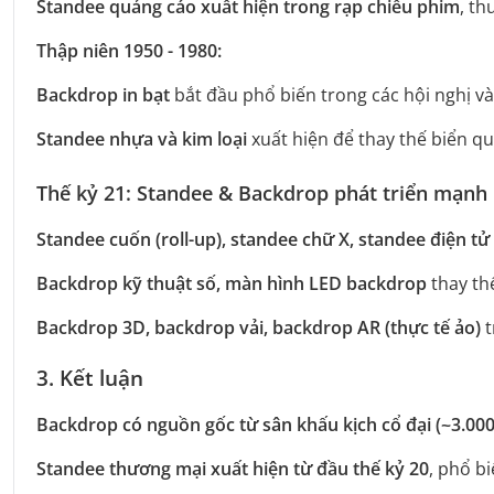
Standee quảng cáo xuất hiện trong rạp chiếu phim
, th
Thập niên 1950 - 1980:
Backdrop in bạt
bắt đầu phổ biến trong các hội nghị và 
Standee nhựa và kim loại
xuất hiện để thay thế biển q
Thế kỷ 21: Standee & Backdrop phát triển mạnh
Standee cuốn (roll-up), standee chữ X, standee điện tử
Backdrop kỹ thuật số, màn hình LED backdrop
thay th
Backdrop 3D, backdrop vải, backdrop AR (thực tế ảo)
t
3. Kết luận
Backdrop có nguồn gốc từ sân khấu kịch cổ đại (~3.000
Standee thương mại xuất hiện từ đầu thế kỷ 20
, phổ b