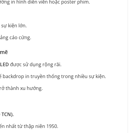
ường in hình diễn viên hoặc poster phim.
sự kiện lớn.
uảng cáo cứng.
 mẽ
 LED
được sử dụng rộng rãi.
ế backdrop in truyền thống trong nhiều sự kiện.
rở thành xu hướng.
 TCN).
iến nhất từ thập niên 1950.