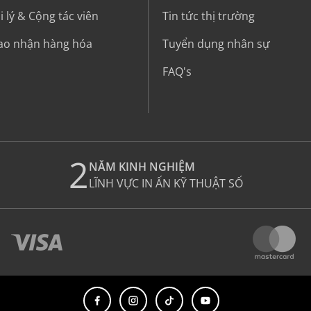
 lý & Cộng tác viên
Tin tức thị trường
iao nhận hàng hóa
Tuyển dụng nhân sự
FAQ's
2
NĂM KINH NGHIỆM
LĨNH VỰC IN ẤN KỸ THUẬT SỐ