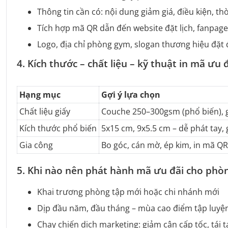
Thông tin cần có: nội dung giảm giá, điều kiện, th
Tích hợp mã QR dẫn đến website đặt lịch, fanpage
Logo, địa chỉ phòng gym, slogan thương hiệu đặt đ
4. Kích thước – chất liệu – kỹ thuật in mã ưu 
Hạng mục
Gợi ý lựa chọn
Chất liệu giấy
Couche 250–300gsm (phổ biến), g
Kích thước phổ biến
5x15 cm, 9x5.5 cm – dễ phát tay, 
Gia công
Bo góc, cán mờ, ép kim, in mã QR 
5. Khi nào nên phát hành mã ưu đãi cho phò
Khai trương phòng tập mới hoặc chi nhánh mới
Dịp đầu năm, đầu tháng – mùa cao điểm tập luyện 
Chạy chiến dịch marketing: giảm cân cấp tốc, tái 