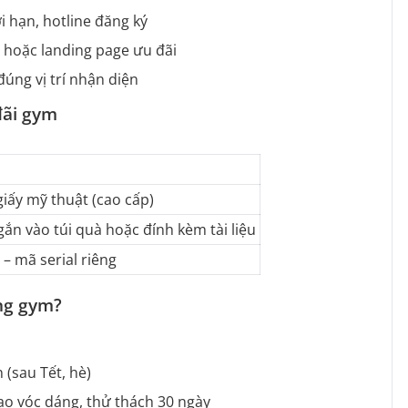
ời hạn, hotline đăng ký
 hoặc landing page ưu đãi
úng vị trí nhận diện
đãi gym
iấy mỹ thuật (cao cấp)
gắn vào túi quà hoặc đính kèm tài liệu
– mã serial riêng
ng gym?
(sau Tết, hè)
tạo vóc dáng, thử thách 30 ngày