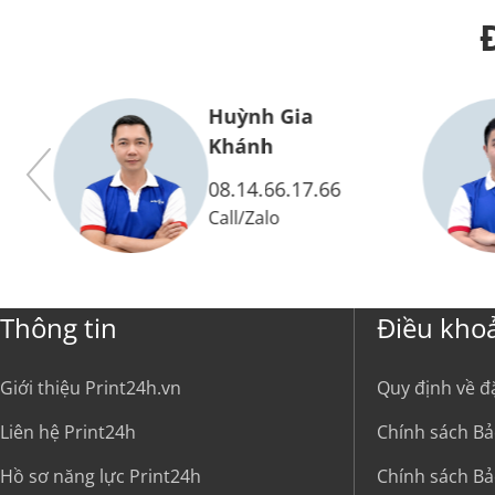
Huỳnh Gia
Vy
Khánh
08.14.66.17.66
Call
/
Zalo
Thông tin
Điều kho
Giới thiệu Print24h.vn
Quy định về đ
Liên hệ Print24h
Chính sách Bả
Hồ sơ năng lực Print24h
Chính sách Bả