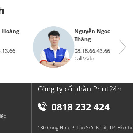
h
 Hoàng
Nguyễn Ngọc
Thắng
.13.66
08.18.66.43.66
Call
/
Zalo
Công ty cổ phần Print24h
0818 232 424
iệp
130 Cộng Hòa, P. Tân Sơn Nhất, TP. Hồ Chí