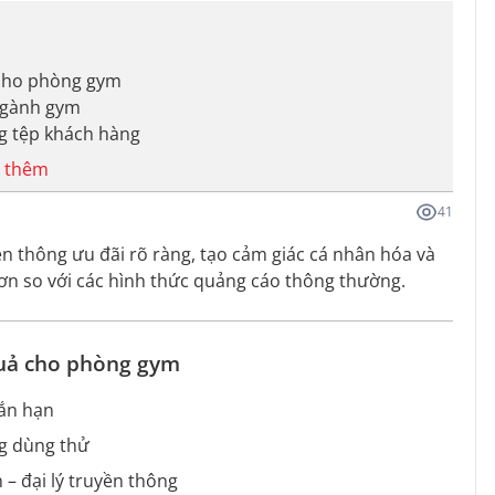
ả cho phòng gym
ngành gym
ng tệp khách hàng
 thêm
41
n thông ưu đãi rõ ràng, tạo cảm giác cá nhân hóa và
hơn so với các hình thức quảng cáo thông thường.
 quả cho phòng gym
gắn hạn
ng dùng thử
 – đại lý truyền thông