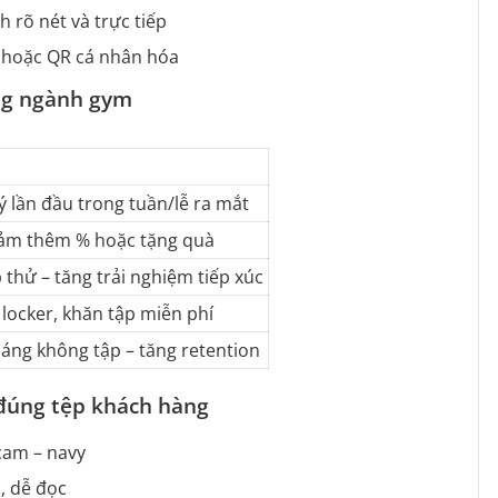
 rõ nét và trực tiếp
ố hoặc QR cá nhân hóa
ong ngành gym
ý lần đầu trong tuần/lễ ra mắt
giảm thêm % hoặc tặng quà
 thử – tăng trải nghiệm tiếp xúc
 locker, khăn tập miễn phí
háng không tập – tăng retention
, đúng tệp khách hàng
cam – navy
, dễ đọc