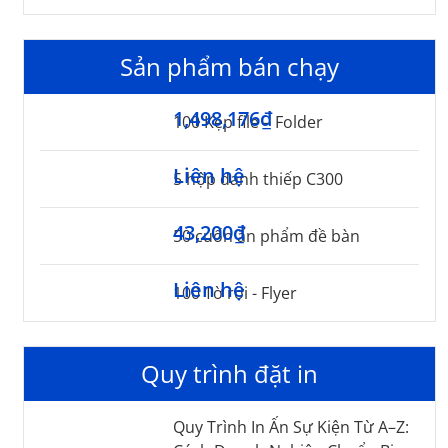
Sản phẩm bán chạy
1,498,176₫
100 Kẹp file – Folder
Liên hệ
5 hộp danh thiếp C300
43,200₫
50 cuốn ấn phẩm đề bàn
Liên hệ
100 Tờ rơi - Flyer
Quy trình đặt in
Quy Trình In Ấn Sự Kiện Từ A–Z: