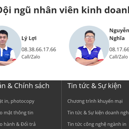
Đội ngũ nhân viên
kinh doan
Nguyễn
Lý Lợi
Nghĩa
08.38.66.17.66
08.17.66
Call
/
Zalo
Call
/
Zalo
ản & Chính sách
Tin tức & Sự kiện
ặt in, photocopy
Chương trình khuyến mại
o mật thông tin
Tin tức & Sự kiện doanh ngh
o hành & Đổi trả
Tin tức công nghệ ngành in