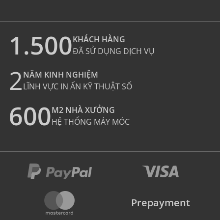
1.500
KHÁCH HÀNG
ĐÃ SỬ DỤNG DỊCH VỤ
2
NĂM KINH NGHIỆM
LĨNH VỰC IN ẤN KỸ THUẬT SỐ
600
M2 NHÀ XƯỞNG
HỆ THỐNG MÁY MÓC
Prepayment