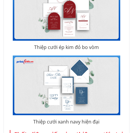
Thiệp cưới ép kim đỏ bo vòm
Thiệp cưới xanh navy hiện đại