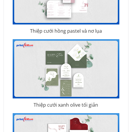
Thiệp cưới hồng pastel và nơ lụa
Thiệp cưới xanh olive tối giản