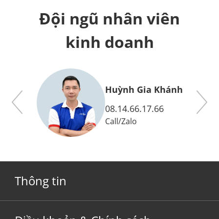
Đội ngũ nhân viên
kinh doanh
y
Huỳnh Gia Khánh
08.14.66.17.66
Call
/
Zalo
Thông tin