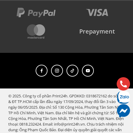
Prepayment
© 2025. Công ty cổ phần Print24h. GPDKKD: 0318672162 do sở KH
& ĐT TP.HCM cấp lần đầu ngày 17/09/2024, thay đổi lần 3 vào
ngày 06/05/2025. Địa chỉ: Số 130 Cộng Hòa, Phường Tân Sơn Nhất,
TP Hồ Chí Minh, Việt Nam. Địa chỉ liên hệ và gửi chứng từ: Số 130
Cộng Hòa, Phường Tân Sơn Nhất, TP Hồ Chí Minh, Việt Nam. Điện
thoại: 0818.232424. Email: info@print24h.vn. Chịu trách nhiệm nội
dung: Ông Phạm Quốc Bảo. Đại diện ủy quyền giải quyết các vấn