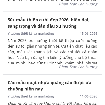
mỗi lựa chọn đều mang một vẻ đẹp riêng cho
Phan Tran Lan Huong
ngày trọng đại.
50+ mẫu thiệp cưới đẹp 2026: hiện đại,
sang trọng và dẫn đầu xu hướng
Ý tưởng thiết kế và marketing
15-06-2026
Năm 2026, xu hướng thiết kế thiệp cưới hướng
đến sự tối giản nhưng tinh tế, ưu tiên chất liệu cao
cấp, màu sắc thanh lịch và các chi tiết cá nhân
hóa. Nếu bạn đang tìm kiếm ý tưởng cho bộ thiệp
của mình, hãy cùng Print24h khám phá những
Phan Tran Lan Huong
mẫu thiệp cưới nổi bật và được yêu thích nhất
hiện nay.
Các mẫu quạt nhựa quảng cáo được ưa
chuộng hiện nay
Ý tưởng thiết kế và marketing
11-06-2026
Quạt nhựa cầm tay không chỉ là vật dụng hữu ích