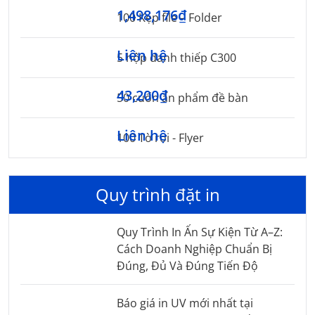
1,498,176₫
100 Kẹp file – Folder
Liên hệ
5 hộp danh thiếp C300
43,200₫
50 cuốn ấn phẩm đề bàn
Liên hệ
100 Tờ rơi - Flyer
Quy trình đặt in
Quy Trình In Ấn Sự Kiện Từ A–Z:
Cách Doanh Nghiệp Chuẩn Bị
Đúng, Đủ Và Đúng Tiến Độ
Báo giá in UV mới nhất tại