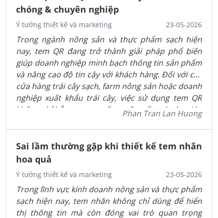
chóng & chuyên nghiệp
Ý tưởng thiết kế và marketing
23-05-2026
Trong ngành nông sản và thực phẩm sạch hiện
nay, tem QR đang trở thành giải pháp phổ biến
giúp doanh nghiệp minh bạch thông tin sản phẩm
và nâng cao độ tin cậy với khách hàng. Đối với các
cửa hàng trái cây sạch, farm nông sản hoặc doanh
nghiệp xuất khẩu trái cây, việc sử dụng tem QR
không chỉ hỗ trợ truy xuất nguồn gốc mà còn giúp
Phan Tran Lan Huong
sản phẩm chuyên nghiệp hơn khi bán hàng tại
siêu thị hoặc trên các nền tảng online.
Sai lầm thường gặp khi thiết kế tem nhãn
hoa quả
Ý tưởng thiết kế và marketing
23-05-2026
Trong lĩnh vực kinh doanh nông sản và thực phẩm
sạch hiện nay, tem nhãn không chỉ dùng để hiển
thị thông tin mà còn đóng vai trò quan trọng