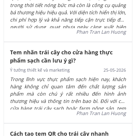
trong thời tiết nóng bức mà còn là công cụ quảng
bá thương hiệu hiệu quả. Với diện tích hiển thị lớn,
chi phí hợp lý và khả năng tiếp cận trực tiếp đến
người sử dụng, quạt nhựa ngày càng xuất hiện
Phan Tran Lan Huong
nhiều trong các chiến dịch truyền thông, sự kiện
và hoạt động cộng đồng.
Tem nhãn trái cây cho cửa hàng thực
phẩm sạch cần lưu ý gì?
Ý tưởng thiết kế và marketing
25-05-2026
Trong lĩnh vực thực phẩm sạch hiện nay, khách
hàng không chỉ quan tâm đến chất lượng sản
phẩm mà còn chú ý rất nhiều đến hình ảnh
thương hiệu và thông tin trên bao bì. Đối với các
cửa hàng trái cây sạch hoặc farm nông sản, tem
Phan Tran Lan Huong
nhãn là yếu tố quan trọng giúp sản phẩm trở nên
chuyên nghiệp hơn và tạo niềm tin với người tiêu
dùng.
Cách tạo tem QR cho trái cây nhanh