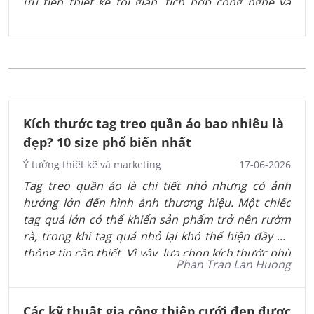
ưu tiên thiết kế tối giản, tích hợp công nghệ và
hướng đến yếu tố bền vững. QR Code, phong cách
Minimalism và giấy tái chế chính là ba xu hướng
nổi bật được dự đoán sẽ tiếp tục dẫn đầu trong
thời gian tới.
Kích thước tag treo quần áo bao nhiêu là
đẹp? 10 size phổ biến nhất
Ý tưởng thiết kế và marketing
17-06-2026
Tag treo quần áo là chi tiết nhỏ nhưng có ảnh
hưởng lớn đến hình ảnh thương hiệu. Một chiếc
tag quá lớn có thể khiến sản phẩm trở nên rườm
rà, trong khi tag quá nhỏ lại khó thể hiện đầy đủ
thông tin cần thiết. Vì vậy, lựa chọn kích thước phù
Phan Tran Lan Huong
hợp là yếu tố rất quan trọng khi thiết kế hangtag.
Các kỹ thuật gia công thiệp cưới đẹp được