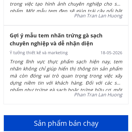
trong việc tạo hình ảnh chuyên nghiệp cho sản
phẩm. Một mẫu tem đẹp sẽ giúp trái cây nổi bật
Phan Tran Lan Huong
hơn khi trưng bày, đồng thời tăng độ tin cậy và khả
năng nhận diện thương hiệu với khách hàng.
Gợi ý mẫu tem nhãn trứng gà sạch
chuyên nghiệp và dễ nhận diện
Ý tưởng thiết kế và marketing
18-05-2026
Trong lĩnh vực thực phẩm sạch hiện nay, tem
nhãn không chỉ giúp hiển thị thông tin sản phẩm
mà còn đóng vai trò quan trọng trong việc xây
dựng niềm tin với khách hàng. Đối với các sản
phẩm như trứng gà sạch hoặc trứng hữu cơ, một
Phan Tran Lan Huong
mẫu tem được thiết kế chuyên nghiệp sẽ giúp sản
phẩm nổi bật hơn khi trưng bày tại siêu thị, cửa
hàng thực phẩm hoặc bán online.
Sản phẩm bán chạy