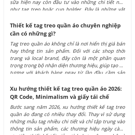
sữa hiện nay còn đầu tư vào những chi tiết nhỏ
như tag treo hoặc cup holder. Đây là những vật
phẩm có chi phí không quá cao nhưng lại giúp ly
nước trở nên bắt mắt hơn, tạo trải nghiệm thú vị
Thiết kế tag treo quần áo chuyên nghiệp
khi chụp ảnh, check-in và chia sẻ trên mạng xã hội.
cần có những gì?
Tag treo quần áo không chỉ là nơi hiển thị giá bán
hay thông tin sản phẩm. Đối với các shop thời
trang và local brand, đây còn là một phần quan
trọng trong bộ nhận diện thương hiệu, giúp tạo ấn
tượng với khách hàng ngay từ lần đầu cầm sản
phẩm trên tay.
Xu hướng thiết kế tag treo quần áo 2026:
QR Code, Minimalism và giấy tái chế
Bước sang năm 2026, xu hướng thiết kế tag treo
quần áo đang có nhiều thay đổi. Thay vì sử dụng
những mẫu tag nhiều chi tiết và chỉ tập trung vào
thông tin sản phẩm, các thương hiệu ngày càng